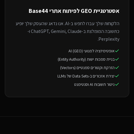
אסטרטגיית GEO ל
פיתוח אתרי Base44
הלקוחות שלך עברו לחפש ב-AI. אנו נדאג שהעסק שלך יופיע
כתשובה המומלצת ב-ChatGPT, Gemini, Claude ו-
Perplexity.
אופטימיזציה למנועי AI (GEO)
בניית סמכות ישות (Entity Authority)
הזרקת וקטורים סמנטיים (Vectors)
יצירת אזכורים ב-Data Sets של LLMs
ניטור תשובות AI וסנטימנט