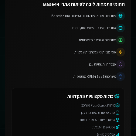
תחומי התמחות ליבה לפיתוח אתרי Base44
פתרונות מותאמים לתחום הפיתוח אתרי Base44
אתרים ומערכות Web מתקדמות
פתרונות AI ובינה מלאכותית
אוטומציות ואינטגרציות עסקיות
אבטחה ותשתיות ענן
מערכות SaaS ו-CRM מותאמות
יכולות מקצועיות מתקדמות
פיתוח Full-Stack מורכב
ארכיטקטורת מערכות ענן
אינטגרציות API מתקדמות
DevOps ו-CI/CD
אנליטיקס ו-BI