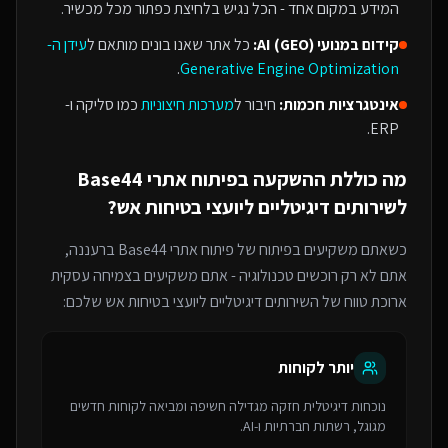
המידע במקום אחד - הכל נגיש בלחיצת כפתור מכל מכשיר.
קידום במנועי AI (GEO):
כל אתר שאנו בונים מותאם ל
עידן ה-
.
Generative Engine Optimization
אינטגרציות חכמות:
חיבור ל
מערכות חיצוניות
כמו סליקה ו-
ERP.
מה כוללת ההשקעה ב
פיתוח אתרי Base44
ל
שירותים דיגיטליים ליועצי בטיחות אש
?
כשאתם משקיעים בפיתוח של
פיתוח אתרי Base44
ברעננה
,
אתם לא רק רוכשים טכנולוגיה - אתם משקיעים בצמיחה עסקית
ארוכת טווח של ה
שירותים דיגיטליים ליועצי בטיחות אש
שלכם:
יותר לקוחות
נוכחות דיגיטלית חזקה מגדילה חשיפה ומביאה לקוחות חדשים
מגוגל, רשתות חברתיות ו-AI.