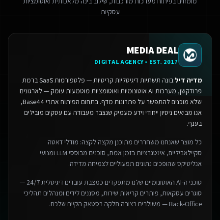
מומחים בפיתוח מערכות מורכבות, שילוב בינה מלאכותית ואוטומציות
עסקיות
MEDIA DEAL
DIGITAL AGENCY • EST. 2017
מדיה דיל
בונה תשתיות דיגיטליות קריטיות — פלטפורמות SaaS ברמת
פרודקשן, מערכות AI אוטונומיות ואוטומציות מוטמעות עומק — לארגונים
שלא מוכנים להתפשר על פתרונות מדף.
בתחום הפיתוח אתרי Base44,
אנו מביאים ניסיון ייחודי וידע מעמיק שנצבר מעבודה עם עסקים מובילים
בענף.
כל מוצר שאנחנו משחררים מתוכנן מקצה לקצה: מודלי דאטה
סקיילאביליים, אינטגרציות בזמן אמת, סוכנים מבוססי LLM ומנועי
אנליטיקס שהופכים נתונים תפעוליים לצמיחה מדידה.
סוכני ה-AI האוטונומיים שלנו מתפקדים כמצבת עובדים דיגיטלית 24/7 —
סוגרים עסקאות, פותרים קריאות שירות, מסננים לידים ומנהלים תהליכי
Back-Office — משולבים בצורה חלקה בסטאק הקיים שלכם.