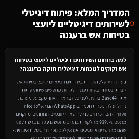
המדריך המלא: פיתוח דיגיטלי
ל
שירותים דיגיטליים ליועצי
בטיחות אש
ברעננה
למה בתחום ה
שירותים דיגיטליים ליועצי בטיחות
אש
זקוקים לנוכחות דיגיטלית חזקה
ברעננה
?
בעידן הדיגיטלי, התחרות ב
שירותים דיגיטליים ליועצי בטיחות אש
גוברת, במיוחד
באזור רעננה
. לקוחות מחפשים שירותי
פיתוח
אתרי Base44
ברשת לפני כל דבר אחר. אתר מקצועי, מערכת
ניהול יעילה ונוכחות חכמה ב-WhatsApp הם לא "nice to
have" - הם הכרחיים כדי להישאר רלוונטיים ותחרותיים. מחקרים
מראים ש-93% מהלקוחות בתחום מחפשים עסקים ברשת לפני
שהם מתקשרים או מגיעים. אם אין לכם נוכחות דיגיטלית איכותית -
אתם פשוט משאירים לקוחות למתחרים
שלכם ברעננה
.