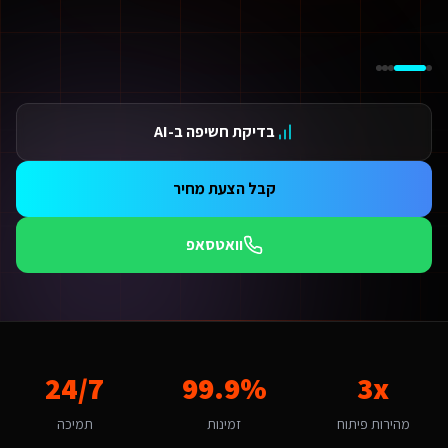
ידום בגוגל AI — שירות קידום בגוגל AI מתקדם
ידום ב-ChatGPT — שירות קידום ב-ChatGPT מתקדם
תאמת אתרים ו-SaaS למנועי חיפוש — שירות התאמת אתרים ו-SaaS למנועי חיפוש מתקדם
תונים ומספרים
3 מהירות פיתוח
בדיקת חשיפה ב-AI
99.9 זמינות
24/ תמיכה
אלות נפוצות על
פיתוח אתרי Base44
קבל הצעת מחיר
אם אפשר לפרוס את התשלום?
החלט. אנו מציעים מסלולי תשלום גמישים: תשלום חד-פעמי עם הנחה, או פריסה ל-3-6 תשלומים. לשירותים דיגיטליים ליועצי בטיחות אש גדולים ברעננה יש גם אפשרות לתשלום חודשי מבוסס שי
וואטסאפ
תי כדאי להתחיל את הפרויקט?
כי טוב - עכשיו. משפחות באזור השרון מחפשות שירותים נוחים ונגישים כל חודש בלי נוכחו
מה חשוב שפיתוח אתרי Base44 יותאם לרעננה?
עננה היא עיר קטנה-בינונית עם אופי איכותי והייטק. הקהל המקומי של משפחות 
אם יש לכם ניסיון עם שירותים דיגיטליים ליועצי בטיחות אש ברעננה?
3x
99.9%
24/7
ן, אנו עובדים עם עסקים ברעננה ומכירים את השוק המקומי. רעננה נחשבת לשוק בינונית מבחינת פיתוח אתרי Base44. עם מדד אימוץ דיגיטלי של 75% באזור, יש כאן פוטנציאל לעסקים שמשלבים טכנולוגיה חדשנית. הטרנד המקומי של "שירותים דו-לשוניים ואיכותיים" מהווה הזדמנות לשירותים דיגיטליים ליועצי 
יזו טכנולוגיה אתם משתמשים עבור פיתוח אתרי Base44?
מהירות פיתוח
זמינות
תמיכה
ו בונים על פלטפורמת Base44 עם React, PostgreSQL ו-AI. עבור שירותים דיגיטליים ליועצי בטיחות אש ברעננה זה אומר: מהירות טעינה גבוהה, אבטחה ברמת Enterprise, ממשק בעברית מלאה, וסוכני AI חכמים שמייעלים תהליכים 24/7.