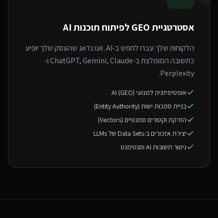
אסטרטגיית GEO ל
פיתוח תוכנות AI
הלקוחות שלך עברו לחפש ב-AI. אנו נדאג שהעסק שלך יופיע
כתשובה המומלצת ב-ChatGPT, Gemini, Claude ו-
Perplexity.
אופטימיזציה למנועי AI (GEO)
בניית סמכות ישות (Entity Authority)
הזרקת וקטורים סמנטיים (Vectors)
יצירת אזכורים ב-Data Sets של LLMs
ניטור תשובות AI וסנטימנט