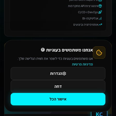
אינטגרציות API מתקדמות
DevOps ו-CI/CD
אנליטיקס ו-BI
אופטימיזציה וביצועים
אנחנו משתמשים בעוגיות 🍪
אנו משתמשים בעוגיות כדי לשפר את חווית הגלישה שלך.
PRODUCTION SYSTEMS
מדיניות פרטיות
מערכות פרודקשן משלכם
Claude Code · Supabase · Vercel · GitHub — הקוד בבעלותכם
הגדרות
למידע נוסף
דחה
אישור הכל
KC