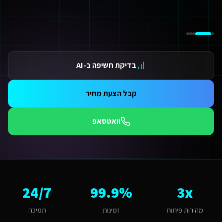
ידום בגוגל AI — שירות קידום בגוגל AI מתקדם
ידום ב-ChatGPT — שירות קידום ב-ChatGPT מתקדם
תאמת אתרים ו-SaaS למנועי חיפוש — שירות התאמת אתרים ו-SaaS למנועי חיפוש מתקדם
תונים ומספרים
3 מהירות פיתוח
בדיקת חשיפה ב-AI
99.9 זמינות
24/ תמיכה
אלות נפוצות על
פיתוח תוכנות AI
קבל הצעת מחיר
אם יש עלויות נוספות מעבר לפיתוח?
עלות כוללת את הפיתוח, העלייה לאוויר וההדרכה. בנוסף יש עלות חודשית של אחסון ותחזוקה (החל מ-250₪/חודש) הכוללת גיבויים, עדכוני אבטחה ותמיכה טכנית. עבור שירותים דיגיטליים לחברות
וואטסאפ
תי כדאי להתחיל את הפרויקט?
כי טוב - עכשיו. עסקים בצפון שעוברים לדיגיטל מדווחים על צמיחה של 50%+ כל חודש בלי נוכחות דיגיטלית מקצועית הוא חודש של לקוחות שהולכים למתחרים. אנו יכולים להתחיל תוך 48 שעות מאישור ההצעה.
אם יש לכם ניסיון עם שירותים דיגיטליים לחברות השמת עובדים זרים בחיפה?
ן, אנו עובדים עם עסקים בחיפה ומכירים את השוק המקומי. השוק בחיפה מתאפיין בתעשייתי ועסקי. עיר גדולה עם חברות תעשייה, נמל, אקדמיה ועסקים מקומיים שמחפשת פיתוח תוכנות AI א
ה האתגר הדיגיטלי המרכזי של שירותים דיגיטליים לחברות השמת עובדים זרים
3x
99.9%
24/7
אתגר המרכזי בחיפה הוא "יעילות תפעולית וחיבור בין העיר התחתית לכרמל". פיתוח תוכנות AI בחיפה דורש הבנה של השוק התעשייתי ועסקי והתאמה לחברות תעשייה, נמל, אקדמיה ועסקים מקומיים. האתגר של "יעילות תפעולית וחיבור בין העיר התחתית לכרמל" הופך ליתרון כשמשלבים פתרון מותאם. אנו בונים פתרונות שהופכים את האת
יך מתבצע קידום האתר בגוגל (SEO)?
מהירות פיתוח
זמינות
תמיכה
 אתר שאנו בונים מותאם ל-SEO ולמנועי AI כמו ChatGPT ו-Gemini. עבור שירותים דיגיטליים לחברות השמת עובדים זרים בחיפה אנו מיישמים: מבנה URL סמנטי, Schema markup מותאם, תוכן ייחודי לכל עמוד, ואופטימיזציה טכנית מתקדמת שמבטיחה דירוג גבוה.