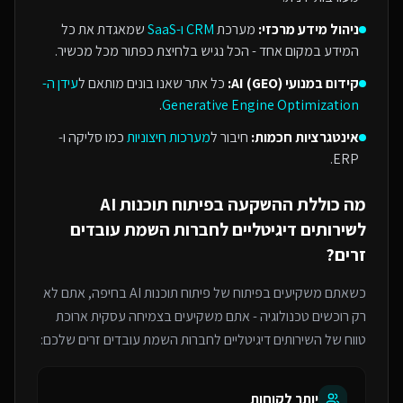
ניהול מידע מרכזי:
מערכת
CRM ו-SaaS
שמאגדת את כל
המידע במקום אחד - הכל נגיש בלחיצת כפתור מכל מכשיר.
קידום במנועי AI (GEO):
כל אתר שאנו בונים מותאם ל
עידן ה-
.
Generative Engine Optimization
אינטגרציות חכמות:
חיבור ל
מערכות חיצוניות
כמו סליקה ו-
ERP.
מה כוללת ההשקעה ב
פיתוח תוכנות AI
ל
שירותים דיגיטליים לחברות השמת עובדים
זרים
?
כשאתם משקיעים בפיתוח של
פיתוח תוכנות AI
בחיפה
, אתם לא
רק רוכשים טכנולוגיה - אתם משקיעים בצמיחה עסקית ארוכת
טווח של ה
שירותים דיגיטליים לחברות השמת עובדים זרים
שלכם:
יותר לקוחות