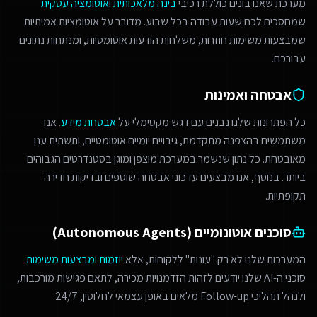
מערכת שאנו בונים כוללת רכיבי
בינה מלאכותית
ו
אוטומציה עסקית
שמחסכים לכם שעות עבודה בכל שבוע. מדובר על אוטומציות אמיתיות
שמבצעות משימות חוזרות, משלחות הודעות אוטומטיות, ומנתחות נתונים
עבורכם.
אבטחה ואמינות
כל הפתרונות שלנו נבנים עם דגש מקסימלי על
אבטחת מידע
. אנו
משתמשים בהצפנה מתקדמת, גיבויים יומיים אוטומטיים, ותשתית ענן
מאובטחת. כל נתון שנשמר במערכת מוצפן ומוגן בסטנדרטים הגבוהים
ביותר. בנוסף, אנו מבצעים עדכוני אבטחה שוטפים ובדיקות חדירה
תקופתיות.
סוכנים אוטונומיים (Autonomous Agents)
המערכות שלנו לא רק "עונות" ללקוחות, אלא
יוזמות ומבצעות משימות
.
סוכני ה-AI שלנו יודעים לזהות הזדמנויות מכירה, לתאם פגישות מורכבות,
ולנהל תהליכי Follow-up מלאים באופן עצמאי לחלוטין, 24/7.