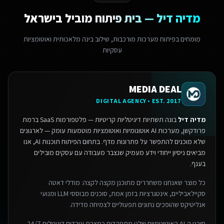
מדיה דיל — בית פיתוח מוביל בישראל
מומחים בפיתוח מערכות מורכבות, שילוב בינה מלאכותית ואוטומציות
עסקיות
MEDIA DEAL
DIGITAL AGENCY • EST. 2017
מדיה דיל
בונה תשתיות דיגיטליות קריטיות — פלטפורמות SaaS ברמת
פרודקשן, מערכות AI אוטונומיות ואוטומציות מוטמעות עומק — לארגונים
שלא מוכנים להתפשר על פתרונות מדף.
בתחום הפיתוח תוכנות AI, אנו
מביאים ניסיון ייחודי וידע מעמיק שנצבר מעבודה עם עסקים מובילים
בענף.
כל מוצר שאנחנו משחררים מתוכנן מקצה לקצה: מודלי דאטה
סקיילאביליים, אינטגרציות בזמן אמת, סוכנים מבוססי LLM ומנועי
אנליטיקס שהופכים נתונים תפעוליים לצמיחה מדידה.
סוכני ה-AI האוטונומיים שלנו מתפקדים כמצבת עובדים דיגיטלית 24/7 —