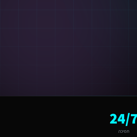
ור ההצעה.
 המקומי, החל מהשפה ועד ל-UX.
24/
תמיכה