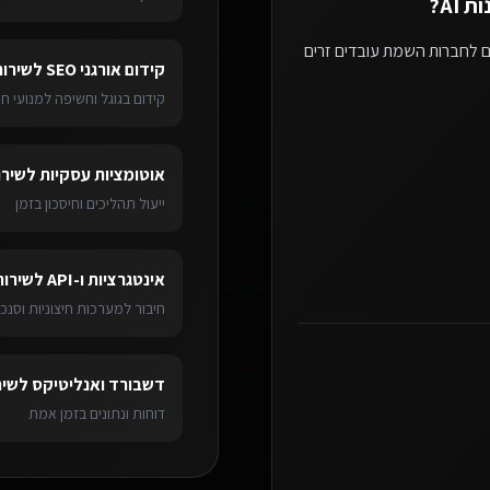
 AI
?
ם לחברות השמת עובדים זרים
קידום אורגני SEO
ל
שירות
קידום בגוגל וחשיפה למנועי חי
אוטומציות עסקיות
ל
שירו
ייעול תהליכים וחיסכון בזמן
אינטגרציות ו-API
ל
שירות
חיבור למערכות חיצוניות וסנכר
דשבורד ואנליטיקס
ל
שיר
דוחות ונתונים בזמן אמת