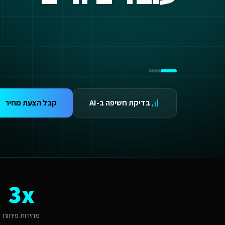
ידום בגוגל AI — שירות קידום בגוגל AI מתקדם
ידום ב-ChatGPT — שירות קידום ב-ChatGPT מתקדם
תאמת אתרים ו-SaaS למנועי חיפוש — שירות התאמת אתרים ו-SaaS למנועי חיפוש מתקדם
פתרונות דיגיטליים מתקדמים לחברות השמת 
תונים ומספרים
3 מהירות פיתוח
99.9 זמינות
24/ תמיכה
אלות נפוצות על
פיתוח תוכנות AI
בדיקת חשיפה ב-AI
קבל הצעת מחיר
אם אפשר לפרוס את התשלום?
החלט. אנו מציעים מסלולי תשלום גמישים: תשלום חד-פעמי עם הנחה, או פריסה ל-3-6 תשלומים. לשירותים דיגיטליים לחברות השמת עובדים זרים גדולים בעכו יש גם אפשרות לתשלום חודשי מבוסס שי
תי כדאי להתחיל את הפרויקט?
כי טוב - עכשיו. התיירות בצפון מחייבת מערכות הזמנות חכמות כל חודש בלי נוכחות דיגיט
מה חשוב שפיתוח תוכנות AI יותאם לעכו?
כו היא עיר קטנה-בינונית עם אופי היסטורי ומעורב. הקהל המקומי של תיירים ות
אם יש לכם ניסיון עם שירותים דיגיטליים לחברות השמת עובדים זרים בעכו?
3x
ן, אנו עובדים עם עסקים בעכו ומכירים את השוק המקומי. עכו נחשבת לשוק נמוכה-בינונית מבחינת פיתוח תוכנות AI. עם מדד אימוץ דיגיטלי של 60% באזור, יש כאן פוטנציאל לעסקים שמשלבים טכנולוגיה חדשנית. הטרנד המקומי של "תיירות ותרבות" מהווה הזדמנות לשירותים דיגיטליים לחברות 
יזו טכנולוגיה אתם משתמשים עבור פיתוח תוכנות AI?
ו בונים על פלטפורמת Base44 עם React, PostgreSQL ו-AI. עבור שירותים דיגיטליים לחברות השמת עובדים זרים בעכו זה אומר: מהירות טעינה גבוהה, אבטחה ברמת Enterprise, ממשק בעברית מלאה, וסוכני AI חכמים שמייעלים תהליכים 24/7.
מהירות פיתוח