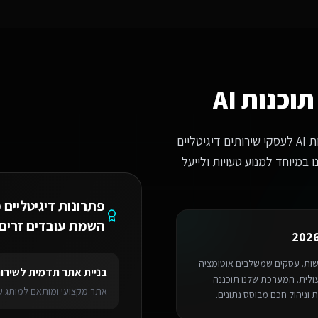
דים זרים?
ראות לכם דוגמאות רלוונטיות לשירותים דיגיטליים לחברות השמת עובדים זרים 
וכנות AI
כחברת פיתוח מובילה, אנו מתמחים בבניית פיתוח תוכנות AI לעסקי שירותים דיגיטליים
במיוחד למנוע טעויות ולייעל
פתרונות דיגיטליים 
השמת עובדים זרים
דשות. עסקים שמשלבים אוטומציה
בניית אתר תדמית
ל
שירו
יין
לשירותים דיגיטליים לחברות השמת עובדים זרים
בעכו
מערכת ניהול SaaS
לש
 על עלייה של 40% ביעילות התפעולית. המערכת שלנו תוכננה
אתר מקצועי ומותאם למותג עם
 וניהול חכם מבוסס נתונים.
פיתוח תוכנות AI
> עכו