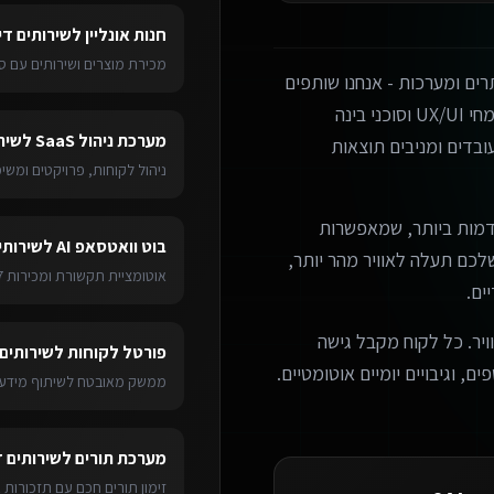
חנות אונליין
ל
שירותים די
מכירת מוצרים ושירותים עם ס
ים ומערכות - אנחנו שותפים
עסקיים אמיתיים. הצוות שלנו כולל מפתחים מנוסים, מומחי UX/UI וסוכני בינה
מערכת ניהול SaaS
ל
שיר
בדים ומניבים תוצאות
ניהול לקוחות, פרויקטים ומש
מות ביותר, שמאפשרות
בוט וואטסאפ AI
ל
שירותי
ערכת שלכם תעלה לאוויר מהר יותר,
אוטומציית תקשורת ומכירות 24/7
ים.
ויר. כל לקוח מקבל גישה
פורטל לקוחות
ל
שירותים
ם, וגיבויים יומיים אוטומטיים.
ממשק מאובטח לשיתוף מידע 
מערכת תורים
ל
שירותים 
זימון תורים חכם עם תזכורות 