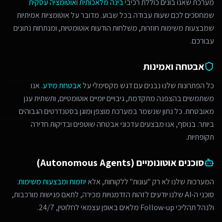
מערכת שאנו בונים כוללת רכיבי
בינה מלאכותית
ו
אוטומציה עסקית
שמחסכים לכם שעות עבודה בכל שבוע. מדובר על אוטומציות אמיתיות
שמבצעות משימות חוזרות, משלחות הודעות אוטומטיות, ומנתחות נתונים
עבורכם.
אבטחה ואמינות
כל הפתרונות שלנו נבנים עם דגש מקסימלי על
אבטחת מידע
. אנו
משתמשים בהצפנה מתקדמת, גיבויים יומיים אוטומטיים, ותשתית ענן
מאובטחת. כל נתון שנשמר במערכת מוצפן ומוגן בסטנדרטים הגבוהים
ביותר. בנוסף, אנו מבצעים עדכוני אבטחה שוטפים ובדיקות חדירה
תקופתיות.
סוכנים אוטונומיים (Autonomous Agents)
המערכות שלנו לא רק "עונות" ללקוחות, אלא
יוזמות ומבצעות משימות
.
סוכני ה-AI שלנו יודעים לזהות הזדמנויות מכירה, לתאם פגישות מורכבות,
ולנהל תהליכי Follow-up מלאים באופן עצמאי לחלוטין, 24/7.