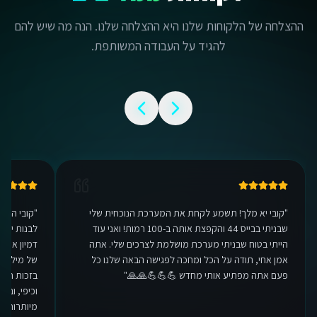
ההצלחה של הלקוחות שלנו היא ההצלחה שלנו. הנה מה שיש להם
להגיד על העבודה המשותפת.
אנחנו משתמשים בעוגיות 🍪
אנו משתמשים בעוגיות כדי לשפר את חווית הגלישה שלך.
מדיניות פרטיות
הגדרות
"
קובי יא מלך! תשמע לקחת את המערכת הנוכחית שלי
"
קובי היק
שבניתי בבייס 44 והקפצת אותה ב-100 רמות! ואני עוד
לבנות יכו
דחה
הייתי בטוח שבניתי מערכת מושלמת לצרכים שלי. אתה
דמיון אפשר
אמן אחי, תודה על הכל ומחכה לפגישה הבאה שלנו כל
של מיליונ
אישור הכל
פעם אתה מפתיע אותי מחדש 💪💪💪🙏🙏
"
בזכות המע
וכיפי, ובע
מיותרות. ת