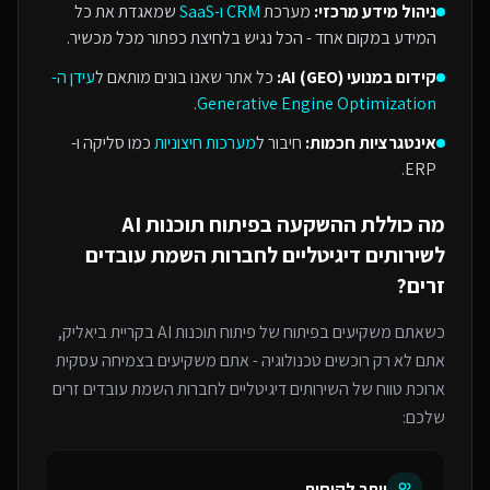
ניהול מידע מרכזי:
מערכת
CRM ו-SaaS
שמאגדת את כל
המידע במקום אחד - הכל נגיש בלחיצת כפתור מכל מכשיר.
קידום במנועי AI (GEO):
כל אתר שאנו בונים מותאם ל
עידן ה-
.
Generative Engine Optimization
אינטגרציות חכמות:
חיבור ל
מערכות חיצוניות
כמו סליקה ו-
ERP.
מה כוללת ההשקעה ב
פיתוח תוכנות AI
ל
שירותים דיגיטליים לחברות השמת עובדים
זרים
?
כשאתם משקיעים בפיתוח של
פיתוח תוכנות AI
בקריית ביאליק
,
אתם לא רק רוכשים טכנולוגיה - אתם משקיעים בצמיחה עסקית
ארוכת טווח של ה
שירותים דיגיטליים לחברות השמת עובדים זרים
שלכם:
יותר לקוחות