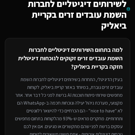
ל
שירותים דיגיטליים לחברות
השמת עובדים זרים
בקריית
ביאליק
למה בתחום ה
שירותים דיגיטליים לחברות
השמת עובדים זרים
זקוקים לנוכחות דיגיטלית
חזקה
בקריית ביאליק
?
בעידן הדיגיטלי, התחרות ב
שירותים דיגיטליים לחברות השמת
עובדים זרים
גוברת, במיוחד
באזור קריית ביאליק
. לקוחות
מחפשים שירותי
פיתוח תוכנות AI
ברשת לפני כל דבר אחר. אתר
מקצועי, מערכת ניהול יעילה ונוכחות חכמה ב-WhatsApp הם
לא "nice to have" - הם הכרחיים כדי להישאר רלוונטיים
ותחרותיים. מחקרים מראים ש-93% מהלקוחות בתחום מחפשים
עסקים ברשת לפני שהם מתקשרים או מגיעים. אם אין לכם
נוכחות דיגיטלית איכותית - אתם פשוט משאירים לקוחות