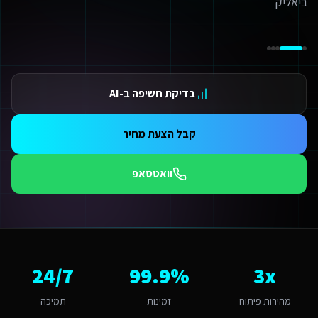
ביאליק
ידום בגוגל AI — שירות קידום בגוגל AI מתקדם
ידום ב-ChatGPT — שירות קידום ב-ChatGPT מתקדם
תאמת אתרים ו-SaaS למנועי חיפוש — שירות התאמת אתרים ו-SaaS למנועי חיפוש מתקדם
תונים ומספרים
3 מהירות פיתוח
בדיקת חשיפה ב-AI
99.9 זמינות
24/ תמיכה
אלות נפוצות על
פיתוח תוכנות AI
קבל הצעת מחיר
אם יש עלויות נוספות מעבר לפיתוח?
עלות כוללת את הפיתוח, העלייה לאוויר וההדרכה. בנוסף יש עלות חודשית של אחסון ותחזוקה (החל מ-250₪/חודש) הכוללת גיבויים, עדכוני אבטחה ותמיכה טכנית. עבור שירותים דיגיטליים לחברות השמת 
וואטסאפ
מה זמן לוקח לפתח פיתוח תוכנות AI לשירותים דיגיטליים לחברות השמת עובדים זרים?
ות פלטפורמת Base44 אנו מפתחים מהר פי 3 מפיתוח רגיל. אתר תדמית: 1-2 שבועות, חנות אונליין: 3-4 שבועות, מערכת ניהול SaaS: 4-8 שבועות. שירותים דיגיטליים לחברות השמת עובדים זרים בקריית ביאליק יכולים לצפות לתהליך חלק עם אבני דרך ברורות.
אם יש לכם ניסיון עם שירותים דיגיטליים לחברות השמת עובדים זרים בקריית בי
ן, אנו עובדים עם עסקים בקריית ביאליק ומכירים את השוק המקומי. השוק בקריית ביאליק מתאפיין בקהילתי ומקומי. עיר עם משפחות ותושבי האזור שמחפשת פיתוח תוכנות AI איכותי בתחום השירותים ד
ה האתגר הדיגיטלי המרכזי של שירותים דיגיטליים לחברות השמת עובדים זרים 
3x
99.9%
24/7
אתגר המרכזי בקריית ביאליק הוא "שימור נאמנות לקוחות בעידן של תחרות ארצית". פיתוח תוכנות AI בקריית ביאליק דורש הבנה של השוק הקהילתי ומקומי והתאמה למשפחות ותושבי האזור. האתגר של "שימור נאמנות לקוחות בעידן של תחרות ארצית" הופך ליתרון כשמשלבים פתרון מותאם. אנו בונים פתרונ
יך מתבצע קידום האתר בגוגל (SEO)?
מהירות פיתוח
זמינות
תמיכה
 אתר שאנו בונים מותאם ל-SEO ולמנועי AI כמו ChatGPT ו-Gemini. עבור שירותים דיגיטליים לחברות השמת עובדים זרים בקריית ביאליק אנו מיישמים: מבנה URL סמנטי, Schema markup מותאם, תוכן ייחודי לכל עמוד, ואופטימיזציה טכנית מתקדמת שמבטיחה דירוג גבוה.