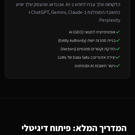
הלקוחות שלך עברו לחפש ב-AI. אנו נדאג שהעסק שלך יופיע
כתשובה המומלצת ב-ChatGPT, Gemini, Claude ו-
Perplexity.
אופטימיזציה למנועי AI (GEO)
בניית סמכות ישות (Entity Authority)
הזרקת וקטורים סמנטיים (Vectors)
יצירת אזכורים ב-Data Sets של LLMs
ניטור תשובות AI וסנטימנט
המדריך המלא: פיתוח דיגיטלי