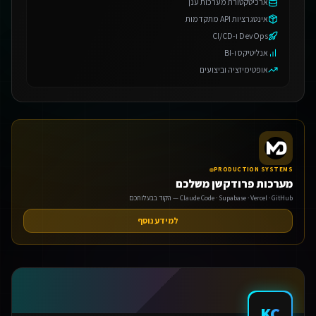
ארכיטקטורת מערכות ענן
אינטגרציות API מתקדמות
DevOps ו-CI/CD
אנליטיקס ו-BI
אופטימיזציה וביצועים
PRODUCTION SYSTEMS
מערכות פרודקשן משלכם
Claude Code · Supabase · Vercel · GitHub — הקוד בבעלותכם
למידע נוסף
KC