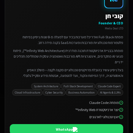
קובי חן
Founder & CEO
Media Deal LTD
מפתח Full-Stack ואדריכל מערכות בכיר עם למעלה מ-8 שנות ניסיון בפיתוח
פלטפורמות טכנולוגיות מורכבות ומערכות SaaS בקנה מידה רחב.
מומחה בבניית ארכיטקטורת תוכנה מודרנית (Infinity Web Architecture™), פיתוח
מנועי AI מתקדמים, אינטגרציות API מורכבות ואוטומציה עסקית שמחליפה תהליכים
ידניים.
בעל ניסיון עשיר בהובלת פרויקטים טכנולוגיים מקצה לקצה – משלב האפיון
והאסטרטגיה, דרך הפיתוח והקוד, ועד להטמעה, אבטחת מידע וסקייל גלובלי.
System Architecture
Full-Stack Development
Claude Code Expert
Cloud Infrastructure
Cyber Security
Business Automation
AI Agents & LLMs
מומחה Claude Code
יוצר ארכיטקטורת Infinity Web™
יועץ טכנולוגי לארגונים
WhatsApp