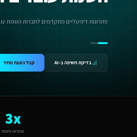
ידום בגוגל AI — שירות קידום בגוגל AI מתקדם
ידום ב-ChatGPT — שירות קידום ב-ChatGPT מתקדם
תאמת אתרים ו-SaaS למנועי חיפוש — שירות התאמת אתרים ו-SaaS למנועי חיפוש מתקדם
טכנולוגיית AI ואוטומציה עבור חברות השמת עובדים זרים בראש העין
תונים ומספרים
3 מהירות פיתוח
99.9 זמינות
24/ תמיכה
אלות נפוצות על
פיתוח תוכנות AI
בדיקת חשיפה ב-AI
קבל הצעת מחיר
מה עולה פיתוח תוכנות AI לשירותים דיגיטליים לחברות השמת עובדים זרים בראש העין?
יר לפיתוח תוכנות AI לשירותים דיגיטליים לחברות השמת עובדים זרים בראש העין מותאם להיקף הפרויקט. אתר תדמית מתחיל מ-6,000₪, חנות אונליין מ-8,000₪, מערכת SaaS מ-12,000₪. בראש העין התחרות אינטנסיבית ולכן חשוב להשקיע בפתרון איכותי שיבלוט. צרו קשר להצעת מחיר מדויקת.
מה זמן לוקח לפתח פיתוח תוכנות AI לשירותים דיגיטליים לחברות השמת עובדים זרים?
ות פלטפורמת Base44 אנו מפתחים מהר פי 3 מפיתוח רגיל. אתר תדמית: 1-2 שבועות, חנות אונליין: 3-4 שבועות, מערכת ניהול SaaS: 4-8 שבועות. שירותים דיגיטליים לחברות השמת עובדים זרים בראש העין יכולים לצפות לתהליך חלק עם אבני דרך ברורות.
ה האתגר הדיגיטלי המרכזי של שירותים דיגיטליים לחברות השמת עובדים זרים 
אתגר המרכזי בראש העין הוא "תחבורה ונגישות". פיתוח תוכנות AI בראש העין דורש הבנה של השוק הצעיר ומתחדש והתאמה לזוגות צעירים. האתגר של "תחבורה ונגישות" הופך ליתרון כשמשלבים פתרון מותאם. אנו בונים פתרונות שהופכים את האתגר הזה ליתרון תחרותי באמצעות טכנולוגיה חכמה.
מה חשוב שפיתוח תוכנות AI יותאם לראש העין?
3x
אש העין היא עיר קטנה-בינונית עם אופי צעיר ומתחדש. הקהל המקומי של זוגות 
אם המערכת תומכת באוטומציות ו-AI?
החלט. כל מערכת שאנו בונים לשירותים דיגיטליים לחברות השמת עובדים זרים כוללת אוטומציות מובנות: תזכורות אוטומטיות, בוט WhatsApp חכם, ניתוח נתונים בזמן אמת ודו
מהירות פיתוח