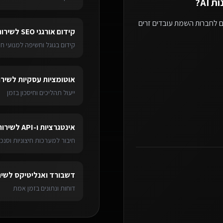
 AI
?
ם לחברות השמת עובדים זרים
קידום אורגני SEO
ל
שירות
קידום בגוגל וחשיפה למנועי חי
אוטומציות עסקיות
ל
שירו
ייעול תהליכים וחיסכון בזמן
אינטגרציות ו-API
ל
שירות
חיבור למערכות חיצוניות וסנכר
דשבורד ואנליטיקס
ל
שיר
דוחות ונתונים בזמן אמת