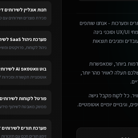
חנות אונליין
ל
שירותים די
מכירת מוצרים ושירותים עם ס
ים ומערכות - אנחנו שותפים
עסקיים אמיתיים. הצוות שלנו כולל מפתחים מנוסים, מומחי UX/UI וסוכני בינה
מערכת ניהול SaaS
ל
שיר
בדים ומניבים תוצאות
ניהול לקוחות, פרויקטים ומש
מות ביותר, שמאפשרות
בוט וואטסאפ AI
ל
שירותי
ערכת שלכם תעלה לאוויר מהר יותר,
אוטומציית תקשורת ומכירות 24/7
ים.
ויר. כל לקוח מקבל גישה
פורטל לקוחות
ל
שירותים
ם, וגיבויים יומיים אוטומטיים.
ממשק מאובטח לשיתוף מידע 
מערכת תורים
ל
שירותים 
זימון תורים חכם עם תזכורות 