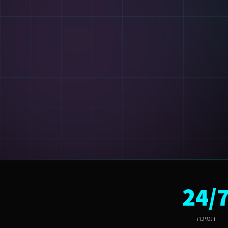
24/
ק המקומי, החל מהשפה ועד ל-UX.
תמיכה