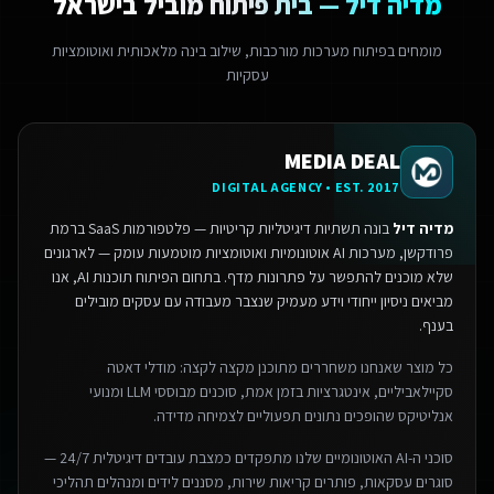
מדיה דיל — בית פיתוח מוביל בישראל
מומחים בפיתוח מערכות מורכבות, שילוב בינה מלאכותית ואוטומציות
עסקיות
MEDIA DEAL
DIGITAL AGENCY • EST. 2017
מדיה דיל
בונה תשתיות דיגיטליות קריטיות — פלטפורמות SaaS ברמת
פרודקשן, מערכות AI אוטונומיות ואוטומציות מוטמעות עומק — לארגונים
שלא מוכנים להתפשר על פתרונות מדף.
בתחום הפיתוח תוכנות AI, אנו
מביאים ניסיון ייחודי וידע מעמיק שנצבר מעבודה עם עסקים מובילים
בענף.
כל מוצר שאנחנו משחררים מתוכנן מקצה לקצה: מודלי דאטה
סקיילאביליים, אינטגרציות בזמן אמת, סוכנים מבוססי LLM ומנועי
אנליטיקס שהופכים נתונים תפעוליים לצמיחה מדידה.
סוכני ה-AI האוטונומיים שלנו מתפקדים כמצבת עובדים דיגיטלית 24/7 —
סוגרים עסקאות, פותרים קריאות שירות, מסננים לידים ומנהלים תהליכי