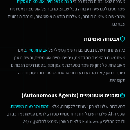
מערכת שאנו בונים כוללת רכיבי
בינה מלאכותית
ו
אוטומציה עסקית
שמחסכים לכם שעות עבודה בכל שבוע. מדובר על אוטומציות אמיתיות
שמבצעות משימות חוזרות, משלחות הודעות אוטומטיות, ומנתחות נתונים
עבורכם.
אבטחה ואמינות
כל הפתרונות שלנו נבנים עם דגש מקסימלי על
אבטחת מידע
. אנו
משתמשים בהצפנה מתקדמת, גיבויים יומיים אוטומטיים, ותשתית ענן
מאובטחת. כל נתון שנשמר במערכת מוצפן ומוגן בסטנדרטים הגבוהים
ביותר. בנוסף, אנו מבצעים עדכוני אבטחה שוטפים ובדיקות חדירה
תקופתיות.
סוכנים אוטונומיים (Autonomous Agents)
המערכות שלנו לא רק "עונות" ללקוחות, אלא
יוזמות ומבצעות משימות
.
סוכני ה-AI שלנו יודעים לזהות הזדמנויות מכירה, לתאם פגישות מורכבות,
ולנהל תהליכי Follow-up מלאים באופן עצמאי לחלוטין, 24/7.