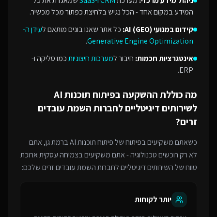
ניהול מידע מרכזי:
מערכת
CRM ו-SaaS
שמאגדת את כל
המידע במקום אחד - הכל נגיש בלחיצת כפתור מכל מכשיר.
קידום במנועי AI (GEO):
כל אתר שאנו בונים מותאם ל
עידן ה-
.
Generative Engine Optimization
אינטגרציות חכמות:
חיבור ל
מערכות חיצוניות
כמו סליקה ו-
ERP.
מה כוללת ההשקעה ב
פיתוח תוכנות AI
ל
שירותים דיגיטליים לחברות השמת עובדים
זרים
?
כשאתם משקיעים בפיתוח של
פיתוח תוכנות AI
ברמת גן
, אתם
לא רק רוכשים טכנולוגיה - אתם משקיעים בצמיחה עסקית ארוכת
טווח של ה
שירותים דיגיטליים לחברות השמת עובדים זרים
שלכם:
יותר לקוחות