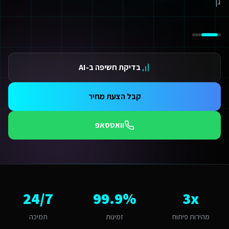
ידום בגוגל AI — שירות קידום בגוגל AI מתקדם
ידום ב-ChatGPT — שירות קידום ב-ChatGPT מתקדם
תאמת אתרים ו-SaaS למנועי חיפוש — שירות התאמת אתרים ו-SaaS למנועי חיפוש מתקדם
תונים ומספרים
3 מהירות פיתוח
בדיקת חשיפה ב-AI
99.9 זמינות
24/ תמיכה
אלות נפוצות על
פיתוח תוכנות AI
קבל הצעת מחיר
מה עולה פיתוח תוכנות AI לשירותים דיגיטליים לחברות השמת עובדים זרים ברמת גן?
יר לפיתוח תוכנות AI לשירותים דיגיטליים לחברות השמת עובדים זרים ברמת גן מותאם להיקף הפרויקט. אתר תדמית מתחיל מ-6,000₪, חנות אונליין מ-8,000₪, מערכת SaaS מ-12,000₪. ברמת גן התחרות אינטנסיבית ולכן חשוב להשקיע בפתרון איכותי שיבלוט. צרו קשר להצעת מחיר מדויקת.
וואטסאפ
מה זמן לוקח לפתח פיתוח תוכנות AI לשירותים דיגיטליים לחברות השמת עובדים זרים?
ות פלטפורמת Base44 אנו מפתחים מהר פי 3 מפיתוח רגיל. אתר תדמית: 1-2 שבועות, חנות אונליין: 3-4 שבועות, מערכת ניהול SaaS: 4-8 שבועות. שירותים דיגיטליים לחברות השמת עובדים זרים ברמת גן יכולים לצפות לתהליך חלק עם אבני דרך ברורות.
ה האתגר הדיגיטלי המרכזי של שירותים דיגיטליים לחברות השמת עובדים זרים 
אתגר המרכזי ברמת גן הוא "תחרות על לקוחות עסקיים ויוקרתיים". פיתוח תוכנות AI ברמת גן דורש הבנה של השוק העסקי ובורסאי והתאמה לחברות, משרדים ועסקים פיננסיים. האתגר של "תחרות על לקוחות עסקיים ויוקרתיים" הופך ליתרון כשמשלבים פתרון מותאם. אנו בונים פתרונות שהופכים את האתגר הזה ליתרון תחרותי באמצעות טכנולוגיה חכ
מה חשוב שפיתוח תוכנות AI יותאם לרמת גן?
3x
99.9%
24/7
מת גן היא עיר בינונית עם אופי עסקי ובורסאי. הקהל המקומי של חברות, משרדים
אם המערכת תומכת באוטומציות ו-AI?
מהירות פיתוח
זמינות
תמיכה
החלט. כל מערכת שאנו בונים לשירותים דיגיטליים לחברות השמת עובדים זרים כוללת אוטומציות מובנות: תזכורות אוטומטיות, בוט WhatsApp חכם, ניתוח נתונים בזמן אמת וד