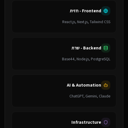
Frontend - חזית
React.js, Next.js, Tailwind CSS
Backend - שרת
Base44, Node.js, PostgreSQL
AI & Automation
ChatGPT, Gemini, Claude
Infrastructure