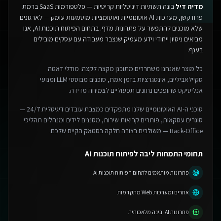
מדיה דיל
בונה תשתיות דיגיטליות קריטיות — פלטפורמות SaaS ברמת
פרודקשן, מערכות AI אוטונומיות ואוטומציות מוטמעות עומק — לארגונים
שלא מוכנים להתפשר על פתרונות מדף.
בתחום הפיתוח תוכנות AI, אנו
מביאים ניסיון ייחודי וידע מעמיק שנצבר מעבודה עם עסקים מובילים
בענף.
כל מוצר שאנחנו משחררים מתוכנן מקצה לקצה: מודלי דאטה
סקיילאביליים, אינטגרציות בזמן אמת, סוכנים מבוססי LLM ומנועי
אנליטיקס שהופכים נתונים תפעוליים לצמיחה מדידה.
סוכני ה-AI האוטונומיים שלנו מתפקדים כמצבת עובדים דיגיטלית 24/7 —
סוגרים עסקאות, פותרים קריאות שירות, מסננים לידים ומנהלים תהליכי
Back-Office — משולבים בצורה חלקה בסטאק הקיים שלכם.
תחומי התמחות ליבה לפיתוח תוכנות AI
פתרונות מותאמים לתחום הפיתוח תוכנות AI
אתרים ומערכות Web מתקדמות
פתרונות AI ובינה מלאכותית