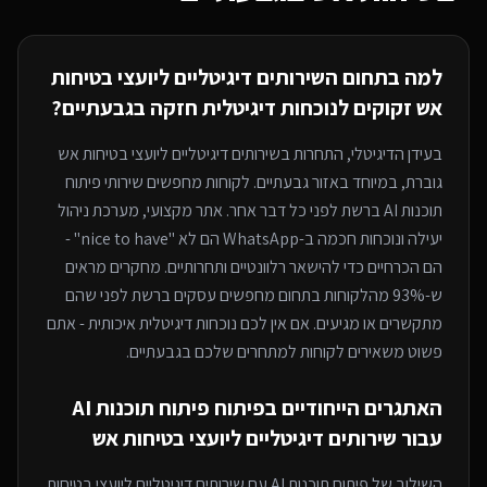
למה בתחום ה
שירותים דיגיטליים ליועצי בטיחות
אש
זקוקים לנוכחות דיגיטלית חזקה
בגבעתיים
?
בעידן הדיגיטלי, התחרות ב
שירותים דיגיטליים ליועצי בטיחות אש
גוברת, במיוחד
באזור גבעתיים
. לקוחות מחפשים שירותי
פיתוח
תוכנות AI
ברשת לפני כל דבר אחר. אתר מקצועי, מערכת ניהול
יעילה ונוכחות חכמה ב-WhatsApp הם לא "nice to have" -
הם הכרחיים כדי להישאר רלוונטיים ותחרותיים. מחקרים מראים
ש-93% מהלקוחות בתחום מחפשים עסקים ברשת לפני שהם
מתקשרים או מגיעים. אם אין לכם נוכחות דיגיטלית איכותית - אתם
פשוט משאירים לקוחות למתחרים
שלכם בגבעתיים
.
האתגרים הייחודיים בפיתוח
פיתוח תוכנות AI
עבור
שירותים דיגיטליים ליועצי בטיחות אש
השילוב של
פיתוח תוכנות AI
עם
שירותים דיגיטליים ליועצי בטיחות