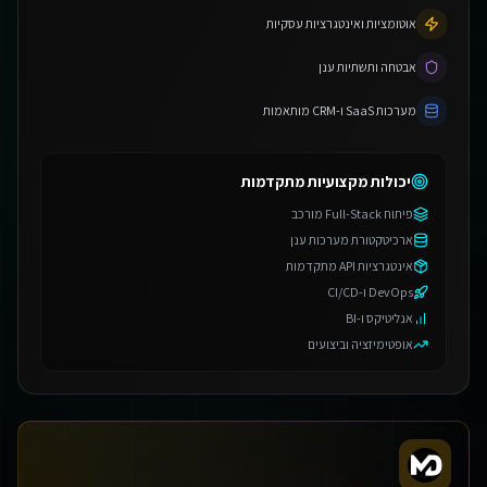
אוטומציות ואינטגרציות עסקיות
אבטחה ותשתיות ענן
מערכות SaaS ו-CRM מותאמות
יכולות מקצועיות מתקדמות
פיתוח Full-Stack מורכב
ארכיטקטורת מערכות ענן
אינטגרציות API מתקדמות
DevOps ו-CI/CD
אנליטיקס ו-BI
אופטימיזציה וביצועים