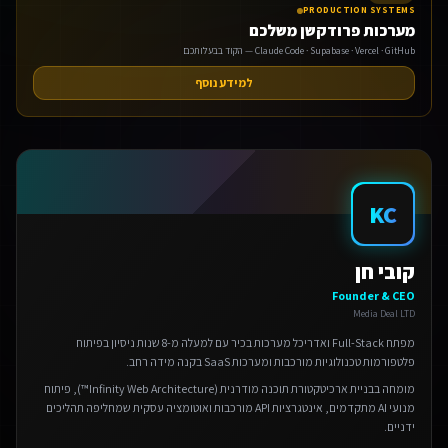
PRODUCTION SYSTEMS
מערכות פרודקשן משלכם
Claude Code · Supabase · Vercel · GitHub — הקוד בבעלותכם
למידע נוסף
אנחנו משתמשים בעוגיות 🍪
KC
אנו משתמשים בעוגיות כדי לשפר את חווית הגלישה שלך.
מדיניות פרטיות
קובי חן
הגדרות
Founder & CEO
Media Deal LTD
דחה
מפתח Full-Stack ואדריכל מערכות בכיר עם למעלה מ-8 שנות ניסיון בפיתוח
פלטפורמות טכנולוגיות מורכבות ומערכות SaaS בקנה מידה רחב.
אישור הכל
מומחה בבניית ארכיטקטורת תוכנה מודרנית (Infinity Web Architecture™), פיתוח
מנועי AI מתקדמים, אינטגרציות API מורכבות ואוטומציה עסקית שמחליפה תהליכים
ידניים.