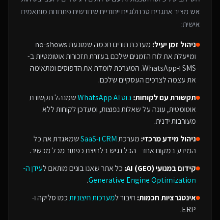
אש
מציב אתגרים טכנולוגיים ייחודיים שדורשים פתרונות מותאמים
אישית:
ניהול זמן יעיל:
מערכת תורים חכמה שמונעת no-shows
ומייעלת את לוח הזמנים שלכם בעזרת תזכורות אוטומטיות ב-
SMS ו-WhatsApp. המערכת לומדת את הדפוסים ומתאימה
את עצמה לצרכים העסקיים שלכם.
תקשורת עם לקוחות:
בוט WhatsApp AI
שמנהל תקשורת
אוטומטית, עונה על שאלות נפוצות, ומעדכן לקוחות ללא
מעורבות ידנית.
ניהול מידע מרכזי:
מערכת
CRM ו-SaaS
שמאגדת את כל
המידע במקום אחד - הכל נגיש בלחיצת כפתור מכל מכשיר.
קידום במנועי AI (GEO):
כל אתר שאנו בונים מותאם ל
עידן ה-
.
Generative Engine Optimization
אינטגרציות חכמות:
חיבור ל
מערכות חיצוניות
כמו סליקה ו-
ERP.