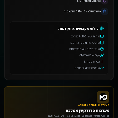
אבטחה ותשתיות ענן
מערכות SaaS ו-CRM מותאמות
יכולות מקצועיות מתקדמות
פיתוח Full-Stack מורכב
ארכיטקטורת מערכות ענן
אינטגרציות API מתקדמות
DevOps ו-CI/CD
אנליטיקס ו-BI
אופטימיזציה וביצועים
PRODUCTION SYSTEMS
מערכות פרודקשן משלכם
Claude Code · Supabase · Vercel · GitHub — הקוד בבעלותכם