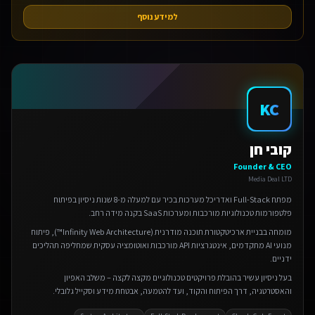
למידע נוסף
KC
אנחנו משתמשים בעוגיות 🍪
קובי חן
אנו משתמשים בעוגיות כדי לשפר את חווית הגלישה שלך.
Founder & CEO
מדיניות פרטיות
Media Deal LTD
הגדרות
מפתח Full-Stack ואדריכל מערכות בכיר עם למעלה מ-8 שנות ניסיון בפיתוח
פלטפורמות טכנולוגיות מורכבות ומערכות SaaS בקנה מידה רחב.
מומחה בבניית ארכיטקטורת תוכנה מודרנית (Infinity Web Architecture™), פיתוח
דחה
מנועי AI מתקדמים, אינטגרציות API מורכבות ואוטומציה עסקית שמחליפה תהליכים
ידניים.
אישור הכל
בעל ניסיון עשיר בהובלת פרויקטים טכנולוגיים מקצה לקצה – משלב האפיון
והאסטרטגיה, דרך הפיתוח והקוד, ועד להטמעה, אבטחת מידע וסקייל גלובלי.