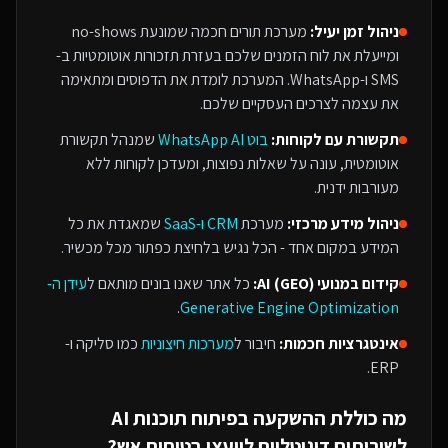
ניהול זמן יעיל:
מערכת תורים חכמה שמונעת no-shows
ומייעלת את לוח הזמנים שלכם בעזרת תזכורות אוטומטיות ב-
SMS ו-WhatsApp. המערכת לומדת את הדפוסים ומתאימה
את עצמה לצרכים העסקיים שלכם.
תקשורת עם לקוחות:
בוט WhatsApp AI
שמנהל תקשורת
אוטומטית, עונה על שאלות נפוצות, ומעדכן לקוחות ללא
מעורבות ידנית.
ניהול מידע מרכזי:
מערכת
CRM ו-SaaS
שמאגדת את כל
המידע במקום אחד - הכל נגיש בלחיצת כפתור מכל מכשיר.
קידום במנועי AI (GEO):
כל אתר שאנו בונים מותאם ל
עידן ה-
.
Generative Engine Optimization
אינטגרציות חכמות:
חיבור ל
מערכות חיצוניות
כמו סליקה ו-
ERP.
מה כוללת ההשקעה ב
פיתוח תוכנות AI
ל
שירותים דיגיטליים ליועצי בטיחות אש
?