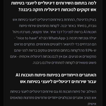
למה בתחום ה
שירותים דיגיטליים ליועצי בטיחות
אש
זקוקים לנוכחות דיגיטלית חזקה
ביבנה
?
בעידן הדיגיטלי, התחרות ב
שירותים דיגיטליים ליועצי בטיחות אש
גוברת, במיוחד
באזור יבנה
. לקוחות מחפשים שירותי
פיתוח
תוכנות AI
ברשת לפני כל דבר אחר. אתר מקצועי, מערכת ניהול
יעילה ונוכחות חכמה ב-WhatsApp הם לא "nice to have" -
הם הכרחיים כדי להישאר רלוונטיים ותחרותיים. מחקרים מראים
ש-93% מהלקוחות בתחום מחפשים עסקים ברשת לפני שהם
מתקשרים או מגיעים. אם אין לכם נוכחות דיגיטלית איכותית - אתם
פשוט משאירים לקוחות למתחרים
שלכם ביבנה
.
האתגרים הייחודיים בפיתוח
פיתוח תוכנות AI
עבור
שירותים דיגיטליים ליועצי בטיחות אש
השילוב של
פיתוח תוכנות AI
עם
שירותים דיגיטליים ליועצי בטיחות
אש
מציב אתגרים טכנולוגיים ייחודיים שדורשים פתרונות מותאמים
אישית: