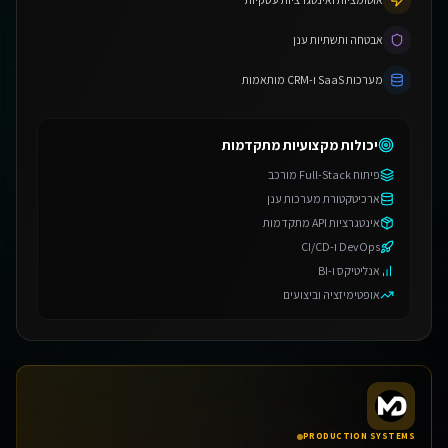
אבטחה ותשתיות ענן
מערכות SaaS ו-CRM מותאמות
יכולות מקצועיות מתקדמות
פיתוח Full-Stack מורכב
ארכיטקטורת מערכות ענן
אינטגרציות API מתקדמות
DevOps ו-CI/CD
אנליטיקס ו-BI
אופטימיזציה וביצועים
PRODUCTION SYSTEMS