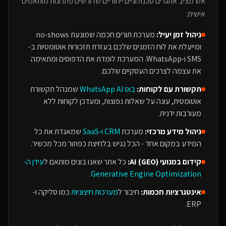
אש
מציב אתגרים טכנולוגיים ייחודיים שדורשים פתרונות מותאמים
אישית:
ניהול זמן יעיל:
מערכת תורים חכמה שמונעת no-shows
ומייעלת את לוח הזמנים שלכם בעזרת תזכורות אוטומטיות ב-
SMS ו-WhatsApp. המערכת לומדת את הדפוסים ומתאימה
את עצמה לצרכים העסקיים שלכם.
תקשורת עם לקוחות:
בוט WhatsApp AI
שמנהל תקשורת
אוטומטית, עונה על שאלות נפוצות, ומעדכן לקוחות ללא
מעורבות ידנית.
ניהול מידע מרכזי:
מערכת
CRM ו-SaaS
שמאגדת את כל
המידע במקום אחד - הכל נגיש בלחיצת כפתור מכל מכשיר.
קידום במנועי AI (GEO):
כל אתר שאנו בונים מותאם ל
עידן ה-
.
Generative Engine Optimization
אינטגרציות חכמות:
חיבור ל
מערכות חיצוניות
כמו סליקה ו-
ERP.