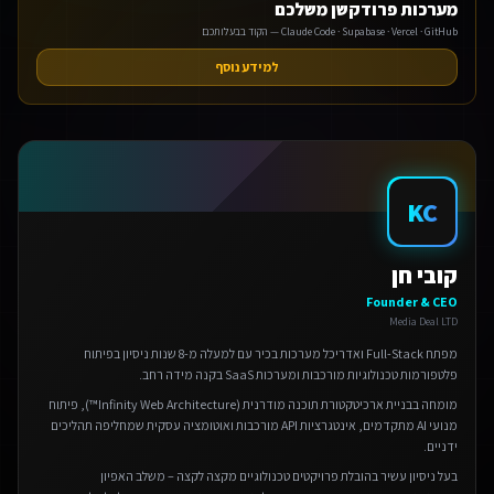
מערכות פרודקשן משלכם
Claude Code · Supabase · Vercel · GitHub — הקוד בבעלותכם
למידע נוסף
KC
אנחנו משתמשים בעוגיות 🍪
אנו משתמשים בעוגיות כדי לשפר את חווית הגלישה שלך.
קובי חן
מדיניות פרטיות
Founder & CEO
הגדרות
Media Deal LTD
מפתח Full-Stack ואדריכל מערכות בכיר עם למעלה מ-8 שנות ניסיון בפיתוח
דחה
פלטפורמות טכנולוגיות מורכבות ומערכות SaaS בקנה מידה רחב.
מומחה בבניית ארכיטקטורת תוכנה מודרנית (Infinity Web Architecture™), פיתוח
אישור הכל
מנועי AI מתקדמים, אינטגרציות API מורכבות ואוטומציה עסקית שמחליפה תהליכים
ידניים.
בעל ניסיון עשיר בהובלת פרויקטים טכנולוגיים מקצה לקצה – משלב האפיון