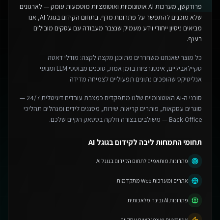
פרודקשן, מערכות AI אוטונומיות ואוטומציות מוטמעות עומק — לארגונים
שלא מוכנים להתפשר על פתרונות מדף.
בתחום הקידום בגוגל AI, אנו
מביאים ניסיון ייחודי וידע מעמיק שנצבר מעבודה עם עסקים מובילים
בענף.
כל מוצר שאנחנו משחררים מתוכנן מקצה לקצה: מודלי דאטה
סקיילאביליים, אינטגרציות בזמן אמת, סוכנים מבוססי LLM ומנועי
אנליטיקס שהופכים נתונים תפעוליים לצמיחה מדידה.
סוכני ה-AI האוטונומיים שלנו מתפקדים כמצבת עובדים דיגיטלית 24/7 —
סוגרים עסקאות, פותרים קריאות שירות, מסננים לידים ומנהלים תהליכי
Back-Office — משולבים בצורה חלקה בסטאק הקיים שלכם.
תחומי התמחות ליבה לקידום בגוגל AI
פתרונות מותאמים לתחום הקידום בגוגל AI
אתרים ומערכות Web מתקדמות
פתרונות AI ובינה מלאכותית
אוטומציות ואינטגרציות עסקיות