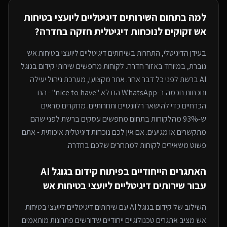
למה בתחום ה
שירותים דיגיטליים ליועצי בטיחות
אש
זקוקים לנוכחות דיגיטלית חזקה
בחדרה
?
בעידן הדיגיטלי, התחרות ב
שירותים דיגיטליים ליועצי בטיחות אש
גוברת, במיוחד
באזור חדרה
. לקוחות מחפשים שירותי
קידום בגוגל
AI
ברשת לפני כל דבר אחר. אתר מקצועי, מערכת ניהול יעילה
ונוכחות חכמה ב-WhatsApp הם לא "nice to have" - הם
הכרחיים כדי להישאר רלוונטיים ותחרותיים. מחקרים מראים
ש-93% מהלקוחות בתחום מחפשים עסקים ברשת לפני שהם
מתקשרים או מגיעים. אם אין לכם נוכחות דיגיטלית איכותית - אתם
פשוט משאירים לקוחות למתחרים
שלכם בחדרה
.
האתגרים הייחודיים בפיתוח
קידום בגוגל AI
עבור
שירותים דיגיטליים ליועצי בטיחות אש
השילוב של
קידום בגוגל AI
עם
שירותים דיגיטליים ליועצי בטיחות
אש
מציב אתגרים טכנולוגיים ייחודיים שדורשים פתרונות מותאמים