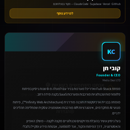
Claude Code · Supabase · Vercel · GitHub — הקוד בבעלותכם
למידע נוסף
KC
אנחנו משתמשים בעוגיות 🍪
אנו משתמשים בעוגיות כדי לשפר את חווית הגלישה שלך.
קובי חן
מדיניות פרטיות
Founder & CEO
Media Deal LTD
הגדרות
מפתח Full-Stack ואדריכל מערכות בכיר עם למעלה מ-8 שנות ניסיון בפיתוח
פלטפורמות טכנולוגיות מורכבות ומערכות SaaS בקנה מידה רחב.
דחה
מומחה בבניית ארכיטקטורת תוכנה מודרנית (Infinity Web Architecture™), פיתוח
מנועי AI מתקדמים, אינטגרציות API מורכבות ואוטומציה עסקית שמחליפה תהליכים
אישור הכל
ידניים.
בעל ניסיון עשיר בהובלת פרויקטים טכנולוגיים מקצה לקצה – משלב האפיון
והאסטרטגיה, דרך הפיתוח והקוד, ועד להטמעה, אבטחת מידע וסקייל גלובלי.