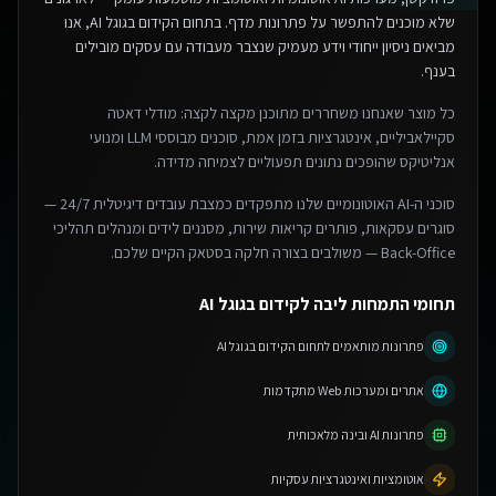
שלא מוכנים להתפשר על פתרונות מדף.
בתחום הקידום בגוגל AI, אנו
מביאים ניסיון ייחודי וידע מעמיק שנצבר מעבודה עם עסקים מובילים
בענף.
כל מוצר שאנחנו משחררים מתוכנן מקצה לקצה: מודלי דאטה
סקיילאביליים, אינטגרציות בזמן אמת, סוכנים מבוססי LLM ומנועי
אנליטיקס שהופכים נתונים תפעוליים לצמיחה מדידה.
סוכני ה-AI האוטונומיים שלנו מתפקדים כמצבת עובדים דיגיטלית 24/7 —
סוגרים עסקאות, פותרים קריאות שירות, מסננים לידים ומנהלים תהליכי
Back-Office — משולבים בצורה חלקה בסטאק הקיים שלכם.
תחומי התמחות ליבה לקידום בגוגל AI
פתרונות מותאמים לתחום הקידום בגוגל AI
אתרים ומערכות Web מתקדמות
פתרונות AI ובינה מלאכותית
אוטומציות ואינטגרציות עסקיות