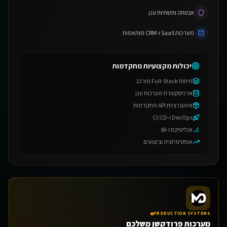
אבטחה ותשתיות ענן
מערכות SaaS ו-CRM מותאמות
יכולות מקצועיות מתקדמות
פיתוח Full-Stack מורכב
ארכיטקטורת מערכות ענן
אינטגרציות API מתקדמות
DevOps ו-CI/CD
אנליטיקס ו-BI
אופטימיזציה וביצועים
PRODUCTION SYSTEMS
מערכות פרודקשן משלכם