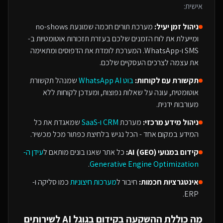
אישית:
ניהול זמן יעיל:
מערכת תורים חכמה שמונעת no-shows
ומייעלת את לוח הזמנים שלכם בעזרת תזכורות אוטומטיות ב-
SMS ו-WhatsApp. המערכת לומדת את הדפוסים ומתאימה
את עצמה לצרכים העסקיים שלכם.
תקשורת עם לקוחות:
בוט WhatsApp AI
שמנהל תקשורת
אוטומטית, עונה על שאלות נפוצות, ומעדכן לקוחות ללא
מעורבות ידנית.
ניהול מידע מרכזי:
מערכת
CRM ו-SaaS
שמאגדת את כל
המידע במקום אחד - הכל נגיש בלחיצת כפתור מכל מכשיר.
קידום במנועי AI (GEO):
כל אתר שאנו בונים מותאם ל
עידן ה-
.
Generative Engine Optimization
אינטגרציות חכמות:
חיבור ל
מערכות חיצוניות
כמו סליקה ו-
ERP.
מה כוללת ההשקעה ב
קידום בגוגל AI
ל
שירותים