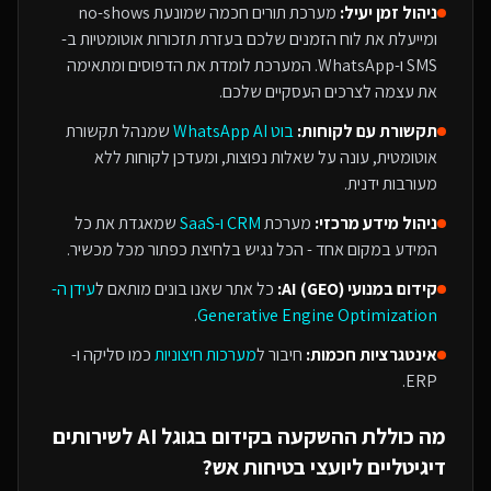
ניהול זמן יעיל:
מערכת תורים חכמה שמונעת no-shows
ומייעלת את לוח הזמנים שלכם בעזרת תזכורות אוטומטיות ב-
SMS ו-WhatsApp. המערכת לומדת את הדפוסים ומתאימה
את עצמה לצרכים העסקיים שלכם.
תקשורת עם לקוחות:
בוט WhatsApp AI
שמנהל תקשורת
אוטומטית, עונה על שאלות נפוצות, ומעדכן לקוחות ללא
מעורבות ידנית.
ניהול מידע מרכזי:
מערכת
CRM ו-SaaS
שמאגדת את כל
המידע במקום אחד - הכל נגיש בלחיצת כפתור מכל מכשיר.
קידום במנועי AI (GEO):
כל אתר שאנו בונים מותאם ל
עידן ה-
.
Generative Engine Optimization
אינטגרציות חכמות:
חיבור ל
מערכות חיצוניות
כמו סליקה ו-
ERP.
מה כוללת ההשקעה ב
קידום בגוגל AI
ל
שירותים
דיגיטליים ליועצי בטיחות אש
?