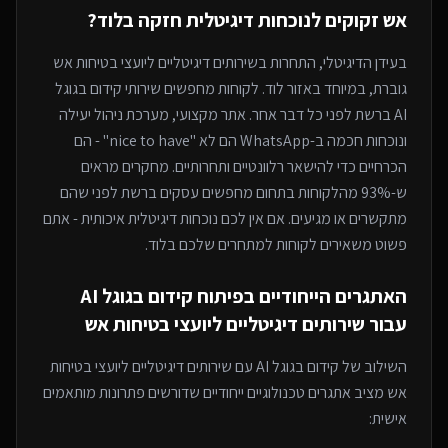
אש
זקוקים לנוכחות דיגיטלית חזקה
בלוד
?
בעידן הדיגיטלי, התחרות ב
שירותים דיגיטליים ליועצי בטיחות אש
גוברת, במיוחד
באזור לוד
. לקוחות מחפשים שירותי
קידום בגוגל
AI
ברשת לפני כל דבר אחר. אתר מקצועי, מערכת ניהול יעילה
ונוכחות חכמה ב-WhatsApp הם לא "nice to have" - הם
הכרחיים כדי להישאר רלוונטיים ותחרותיים. מחקרים מראים
ש-93% מהלקוחות בתחום מחפשים עסקים ברשת לפני שהם
מתקשרים או מגיעים. אם אין לכם נוכחות דיגיטלית איכותית - אתם
פשוט משאירים לקוחות למתחרים
שלכם בלוד
.
האתגרים הייחודיים בפיתוח
קידום בגוגל AI
עבור
שירותים דיגיטליים ליועצי בטיחות אש
השילוב של
קידום בגוגל AI
עם
שירותים דיגיטליים ליועצי בטיחות
אש
מציב אתגרים טכנולוגיים ייחודיים שדורשים פתרונות מותאמים
אישית: