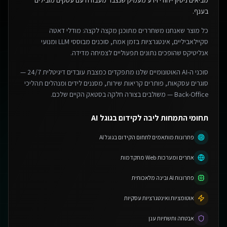
מביאים ניסיון ייחודי וידע מעמיק שנצבר מעבודה עם עסקים מובילים
בענף.
כל מוצר שאנחנו משחררים מתוכנן מקצה לקצה: מודלי דאטה
סקיילאביליים, אינטגרציות בזמן אמת, סוכנים מבוססי LLM ומנועי
אנליטיקס שהופכים נתונים תפעוליים לצמיחה מדידה.
סוכני ה-AI האוטונומיים שלנו מתפקדים כמצבת עובדים דיגיטלית 24/7 —
סוגרים עסקאות, פותרים קריאות שירות, מסננים לידים ומנהלים תהליכי
Back-Office — משולבים בצורה חלקה בסטאק הקיים שלכם.
תחומי התמחות ליבה לקידום בגוגל AI
פתרונות מותאמים לתחום הקידום בגוגל AI
אתרים ומערכות Web מתקדמות
פתרונות AI ובינה מלאכותית
אוטומציות ואינטגרציות עסקיות
אבטחה ותשתיות ענן