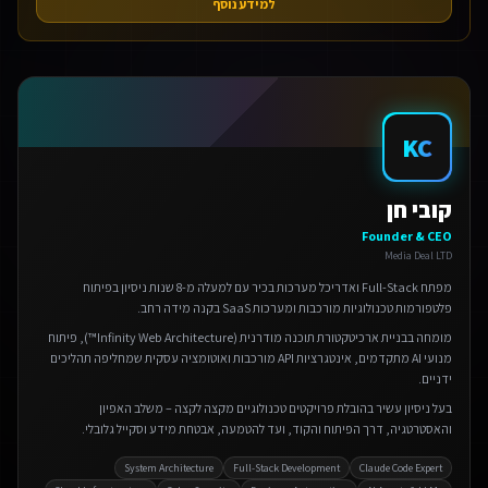
למידע נוסף
KC
קובי חן
Founder & CEO
Media Deal LTD
מפתח Full-Stack ואדריכל מערכות בכיר עם למעלה מ-8 שנות ניסיון בפיתוח
פלטפורמות טכנולוגיות מורכבות ומערכות SaaS בקנה מידה רחב.
מומחה בבניית ארכיטקטורת תוכנה מודרנית (Infinity Web Architecture™), פיתוח
מנועי AI מתקדמים, אינטגרציות API מורכבות ואוטומציה עסקית שמחליפה תהליכים
ידניים.
בעל ניסיון עשיר בהובלת פרויקטים טכנולוגיים מקצה לקצה – משלב האפיון
והאסטרטגיה, דרך הפיתוח והקוד, ועד להטמעה, אבטחת מידע וסקייל גלובלי.
System Architecture
Full-Stack Development
Claude Code Expert