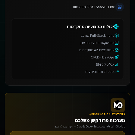
מערכות SaaS ו-CRM מותאמות
יכולות מקצועיות מתקדמות
פיתוח Full-Stack מורכב
ארכיטקטורת מערכות ענן
אינטגרציות API מתקדמות
DevOps ו-CI/CD
אנליטיקס ו-BI
אופטימיזציה וביצועים
PRODUCTION SYSTEMS
מערכות פרודקשן משלכם
Claude Code · Supabase · Vercel · GitHub — הקוד בבעלותכם