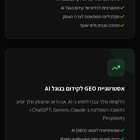
אינטגרציות לכלים של קידום בגוגל AI
סקלביליות המותאמת לצרכי העסק
תמיכה טכנית וליווי שוטף
אסטרטגיית GEO ל
קידום בגוגל AI
הלקוחות שלך עברו לחפש ב-AI. אנו נדאג שהעסק שלך יופיע
כתשובה המומלצת ב-ChatGPT, Gemini, Claude ו-
Perplexity.
אופטימיזציה למנועי AI (GEO)
בניית סמכות ישות (Entity Authority)