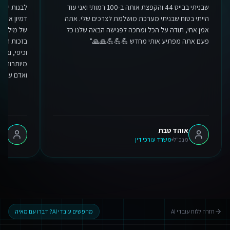
שבניתי בבייס 44 והקפצת אותה ב-100 רמות! ואני עוד
לבנות יכו
הייתי בטוח שבניתי מערכת מושלמת לצרכים שלי. אתה
דמיון אפשר
אמן אחי, תודה על הכל ומחכה לפגישה הבאה שלנו כל
של מיליונ
פעם אתה מפתיע אותי מחדש 💪💪💪🙏🙏
"
בזכות המע
וכיפי, ובע
מיותרות. ת
ואדם עם לב
אנחנו משתמשים בעוגיות 🍪
אנו משתמשים בעוגיות כדי לשפר את חווית הגלישה שלך.
מדיניות פרטיות
אוהד טבת
אלר
מנכ"ל
משרד עורכי דין
מנכ
הגדרות
דחה
אישור הכל
חזרה ללוח עובדי AI
מחפשים עובדי AI? דברו עם מאיה