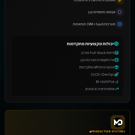
אבטחה ותשתיות ענן
מערכות SaaS ו-CRM מותאמות
יכולות מקצועיות מתקדמות
פיתוח Full-Stack מורכב
ארכיטקטורת מערכות ענן
אינטגרציות API מתקדמות
DevOps ו-CI/CD
אנליטיקס ו-BI
אופטימיזציה וביצועים
PRODUCTION SYSTEMS