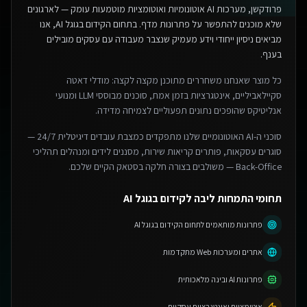
פרודקשן, מערכות AI אוטונומיות ואוטומציות מוטמעות עומק — לארגונים
שלא מוכנים להתפשר על פתרונות מדף.
בתחום הקידום בגוגל AI, אנו
מביאים ניסיון ייחודי וידע מעמיק שנצבר מעבודה עם עסקים מובילים
בענף.
כל מוצר שאנחנו משחררים מתוכנן מקצה לקצה: מודלי דאטה
סקיילאביליים, אינטגרציות בזמן אמת, סוכנים מבוססי LLM ומנועי
אנליטיקס שהופכים נתונים תפעוליים לצמיחה מדידה.
סוכני ה-AI האוטונומיים שלנו מתפקדים כמצבת עובדים דיגיטלית 24/7 —
סוגרים עסקאות, פותרים קריאות שירות, מסננים לידים ומנהלים תהליכי
Back-Office — משולבים בצורה חלקה בסטאק הקיים שלכם.
תחומי התמחות ליבה לקידום בגוגל AI
פתרונות מותאמים לתחום הקידום בגוגל AI
אתרים ומערכות Web מתקדמות
פתרונות AI ובינה מלאכותית
אוטומציות ואינטגרציות עסקיות