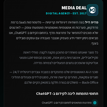
MEDIA DEAL
DIGITAL AGENCY • EST. 2017
מדיה דיל
בונה תשתיות דיגיטליות קריטיות — פלטפורמות SaaS ברמת
פרודקשן, מערכות AI אוטונומיות ואוטומציות מוטמעות עומק — לארגונים
שלא מוכנים להתפשר על פתרונות מדף.
בתחום הקידום ב-ChatGPT, אנו
מביאים ניסיון ייחודי וידע מעמיק שנצבר מעבודה עם עסקים מובילים
בענף.
כל מוצר שאנחנו משחררים מתוכנן מקצה לקצה: מודלי דאטה
סקיילאביליים, אינטגרציות בזמן אמת, סוכנים מבוססי LLM ומנועי
אנליטיקס שהופכים נתונים תפעוליים לצמיחה מדידה.
סוכני ה-AI האוטונומיים שלנו מתפקדים כמצבת עובדים דיגיטלית 24/7 —
סוגרים עסקאות, פותרים קריאות שירות, מסננים לידים ומנהלים תהליכי
Back-Office — משולבים בצורה חלקה בסטאק הקיים שלכם.
תחומי התמחות ליבה לקידום ב-ChatGPT
פתרונות מותאמים לתחום הקידום ב-ChatGPT