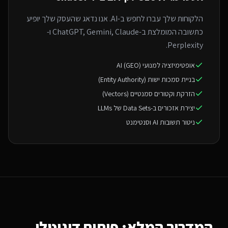
הלקוחות שלך עברו לחפש ב-AI. אנו נדאג שהעסק שלך יופיע
כתשובה המומלצת ב-ChatGPT, Gemini, Claude ו-
Perplexity.
אופטימיזציה למנועי AI (GEO)
בניית סמכות ישות (Entity Authority)
הזרקת וקטורים סמנטיים (Vectors)
יצירת אזכורים ב-Data Sets של LLMs
ניטור תשובות AI וסנטימנט
המדריך המלא: פיתוח דיגיטלי