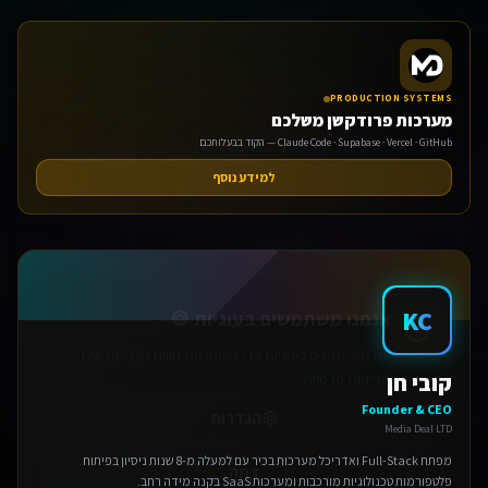
PRODUCTION SYSTEMS
מערכות פרודקשן משלכם
Claude Code · Supabase · Vercel · GitHub — הקוד בבעלותכם
למידע נוסף
אנחנו משתמשים בעוגיות 🍪
אנו משתמשים בעוגיות כדי לשפר את חווית הגלישה שלך.
מדיניות פרטיות
הגדרות
KC
דחה
קובי חן
Founder & CEO
אישור הכל
Media Deal LTD
מפתח Full-Stack ואדריכל מערכות בכיר עם למעלה מ-8 שנות ניסיון בפיתוח
פלטפורמות טכנולוגיות מורכבות ומערכות SaaS בקנה מידה רחב.