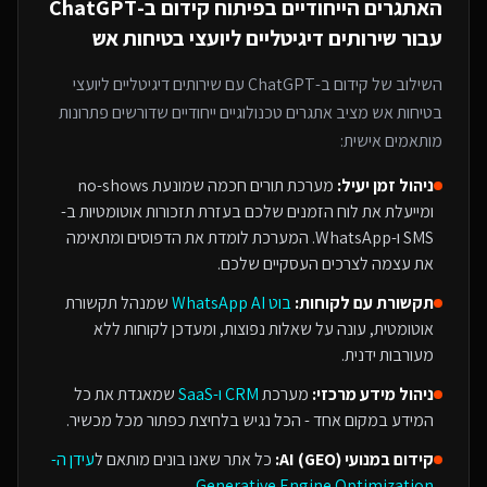
האתגרים הייחודיים בפיתוח
קידום ב-ChatGPT
עבור
שירותים דיגיטליים ליועצי בטיחות אש
השילוב של
קידום ב-ChatGPT
עם
שירותים דיגיטליים ליועצי
בטיחות אש
מציב אתגרים טכנולוגיים ייחודיים שדורשים פתרונות
מותאמים אישית:
ניהול זמן יעיל:
מערכת תורים חכמה שמונעת no-shows
ומייעלת את לוח הזמנים שלכם בעזרת תזכורות אוטומטיות ב-
SMS ו-WhatsApp. המערכת לומדת את הדפוסים ומתאימה
את עצמה לצרכים העסקיים שלכם.
תקשורת עם לקוחות:
בוט WhatsApp AI
שמנהל תקשורת
אוטומטית, עונה על שאלות נפוצות, ומעדכן לקוחות ללא
מעורבות ידנית.
ניהול מידע מרכזי:
מערכת
CRM ו-SaaS
שמאגדת את כל
המידע במקום אחד - הכל נגיש בלחיצת כפתור מכל מכשיר.
קידום במנועי AI (GEO):
כל אתר שאנו בונים מותאם ל
עידן ה-
.
Generative Engine Optimization