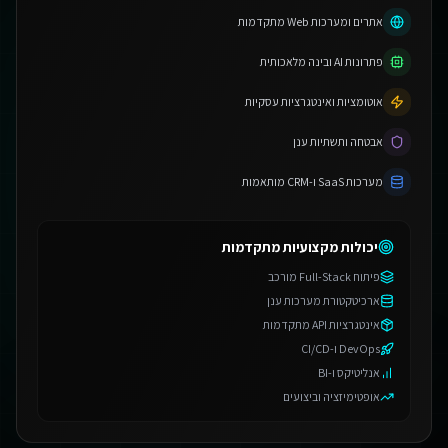
אתרים ומערכות Web מתקדמות
פתרונות AI ובינה מלאכותית
אוטומציות ואינטגרציות עסקיות
אבטחה ותשתיות ענן
מערכות SaaS ו-CRM מותאמות
יכולות מקצועיות מתקדמות
פיתוח Full-Stack מורכב
ארכיטקטורת מערכות ענן
אינטגרציות API מתקדמות
DevOps ו-CI/CD
אנליטיקס ו-BI
אופטימיזציה וביצועים