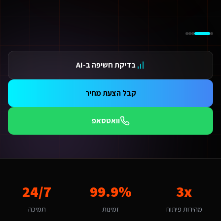
ידום בגוגל AI — שירות קידום בגוגל AI מתקדם
ידום ב-ChatGPT — שירות קידום ב-ChatGPT מתקדם
תאמת אתרים ו-SaaS למנועי חיפוש — שירות התאמת אתרים ו-SaaS למנועי חיפוש מתקדם
תונים ומספרים
3 מהירות פיתוח
בדיקת חשיפה ב-AI
99.9 זמינות
24/ תמיכה
אלות נפוצות על
קידום ב-ChatGPT
קבל הצעת מחיר
אם אפשר לפרוס את התשלום?
החלט. אנו מציעים מסלולי תשלום גמישים: תשלום חד-פעמי עם הנחה, או פריסה ל-3-6 תשלומים. לשירותים דיגיטליים ליועצי בטיחות אש גדולים בטבריה יש גם אפשרות לתשלום חודשי מבוסס שי
וואטסאפ
מה זמן לוקח לפתח קידום ב-ChatGPT לשירותים דיגיטליים ליועצי בטיחות אש?
כות תהליך פיתוח מואץ עם AI ותשתית מוכנה מראש אנו מפתחים מהר פי 3 מפיתוח רגיל. אתר תדמית: 1-2 שבועות, חנות אונליין: 3-4 שבועות, מערכת ניהול SaaS: 4-8 שבועות. שירותים דיגיטליים ליועצי בטיחות אש בטבריה יכולים לצפות לתהליך חלק עם אבני דרך ברורות.
מה חשוב שקידום ב-ChatGPT יותאם לטבריה?
בריה היא עיר קטנה-בינונית עם אופי תיירות וכנרת. הקהל המקומי של תיירים וצל
אם יש לכם ניסיון עם שירותים דיגיטליים ליועצי בטיחות אש בטבריה?
3x
99.9%
24/7
ן, אנו עובדים עם עסקים בטבריה ומכירים את השוק המקומי. בהיותה עיר קטנה-בינונית עם אופי תיירות וכנרת, טבריה מציעה הזדמנויות ייחודיות לקידום ב-ChatGPT. קהל היעד של תיירים וצליינים מחפש פתרונות 
יזו טכנולוגיה אתם משתמשים עבור קידום ב-ChatGPT?
מהירות פיתוח
זמינות
תמיכה
 בונים בקוד פרודקשן מלא: React ו-Next.js בצד הלקוח, Node.js לוגיקה עסקית, PostgreSQL/Supabase לנתונים, פריסה ב-Vercel/AWS ואינטגרציות AI. Base44 ו-Lovable משמשות אותנו לבניית MVP מהיר — ומשם אנו מבצעים מיגרציה מלאה לפרודקשן עם בעלות על הקוד. עבור שירותים דיגיטליים ליועצי בטיחות אש בטבריה זה אומר: מהירות טעינה גבוהה, אבטחה ברמת Enterprise, ממשק בעברית מלאה, וסוכני AI חכמים שמייעלים תהליכים 24/7.