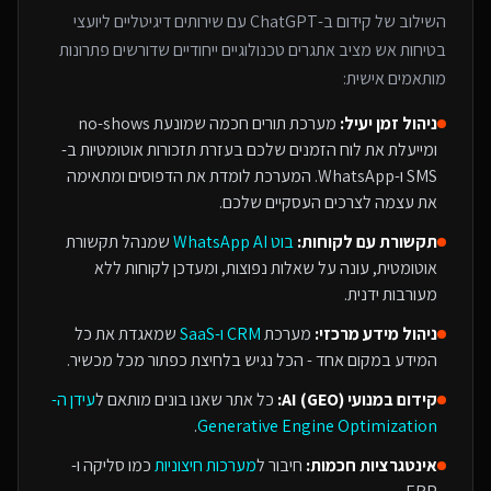
השילוב של
קידום ב-ChatGPT
עם
שירותים דיגיטליים ליועצי
בטיחות אש
מציב אתגרים טכנולוגיים ייחודיים שדורשים פתרונות
מותאמים אישית:
ניהול זמן יעיל:
מערכת תורים חכמה שמונעת no-shows
ומייעלת את לוח הזמנים שלכם בעזרת תזכורות אוטומטיות ב-
SMS ו-WhatsApp. המערכת לומדת את הדפוסים ומתאימה
את עצמה לצרכים העסקיים שלכם.
תקשורת עם לקוחות:
בוט WhatsApp AI
שמנהל תקשורת
אוטומטית, עונה על שאלות נפוצות, ומעדכן לקוחות ללא
מעורבות ידנית.
ניהול מידע מרכזי:
מערכת
CRM ו-SaaS
שמאגדת את כל
המידע במקום אחד - הכל נגיש בלחיצת כפתור מכל מכשיר.
קידום במנועי AI (GEO):
כל אתר שאנו בונים מותאם ל
עידן ה-
.
Generative Engine Optimization
אינטגרציות חכמות:
חיבור ל
מערכות חיצוניות
כמו סליקה ו-