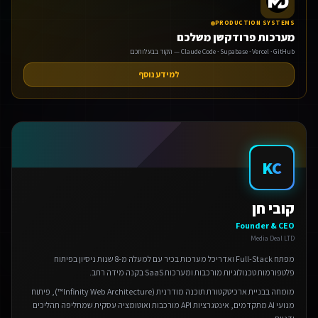
PRODUCTION SYSTEMS
מערכות פרודקשן משלכם
Claude Code · Supabase · Vercel · GitHub — הקוד בבעלותכם
למידע נוסף
KC
קובי חן
Founder & CEO
Media Deal LTD
מפתח Full-Stack ואדריכל מערכות בכיר עם למעלה מ-8 שנות ניסיון בפיתוח
פלטפורמות טכנולוגיות מורכבות ומערכות SaaS בקנה מידה רחב.
מומחה בבניית ארכיטקטורת תוכנה מודרנית (Infinity Web Architecture™), פיתוח
מנועי AI מתקדמים, אינטגרציות API מורכבות ואוטומציה עסקית שמחליפה תהליכים