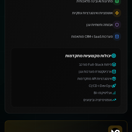
פתרונות AI ובינה מלאכותית
אוטומציות ואינטגרציות עסקיות
אבטחה ותשתיות ענן
מערכות SaaS ו-CRM מותאמות
יכולות מקצועיות מתקדמות
פיתוח Full-Stack מורכב
ארכיטקטורת מערכות ענן
אינטגרציות API מתקדמות
DevOps ו-CI/CD
אנליטיקס ו-BI
אופטימיזציה וביצועים