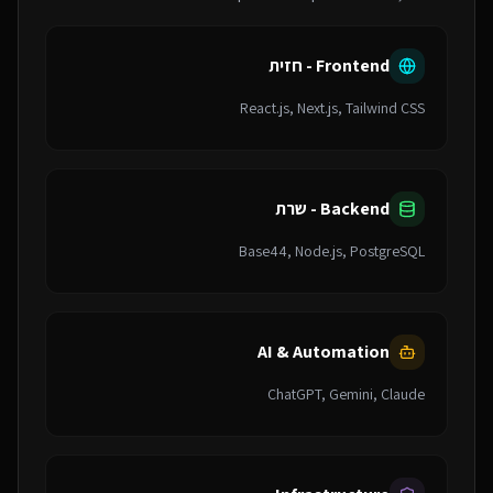
Frontend - חזית
React.js, Next.js, Tailwind CSS
Backend - שרת
Base44, Node.js, PostgreSQL
AI & Automation
ChatGPT, Gemini, Claude