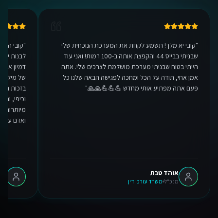
"
קובי יא מלך! תשמע לקחת את המערכת הנוכחית שלי
"
קובי היק
שבניתי בבייס 44 והקפצת אותה ב-100 רמות! ואני עוד
לבנות יכו
הייתי בטוח שבניתי מערכת מושלמת לצרכים שלי. אתה
דמיון אפשר
אמן אחי, תודה על הכל ומחכה לפגישה הבאה שלנו כל
של מיליונ
פעם אתה מפתיע אותי מחדש 💪💪💪🙏🙏
"
בזכות המע
אנחנו משתמשים בעוגיות 🍪
וכיפי, ובע
מיותרות. ת
אנו משתמשים בעוגיות כדי לשפר את חווית הגלישה שלך.
ואדם עם לב
מדיניות פרטיות
הגדרות
דחה
אוהד טבת
אלר
מנכ"ל
משרד עורכי דין
מנכ
אישור הכל