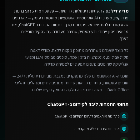
מדיה דיל
בונה תשתיות דיגיטליות קריטיות — פלטפורמות SaaS ברמת
פרודקשן, מערכות AI אוטונומיות ואוטומציות מוטמעות עומק — לארגונים
שלא מוכנים להתפשר על פתרונות מדף.
בתחום הקידום ב-ChatGPT, אנו
מביאים ניסיון ייחודי וידע מעמיק שנצבר מעבודה עם עסקים מובילים
בענף.
כל מוצר שאנחנו משחררים מתוכנן מקצה לקצה: מודלי דאטה
סקיילאביליים, אינטגרציות בזמן אמת, סוכנים מבוססי LLM ומנועי
אנליטיקס שהופכים נתונים תפעוליים לצמיחה מדידה.
סוכני ה-AI האוטונומיים שלנו מתפקדים כמצבת עובדים דיגיטלית 24/7 —
סוגרים עסקאות, פותרים קריאות שירות, מסננים לידים ומנהלים תהליכי
Back-Office — משולבים בצורה חלקה בסטאק הקיים שלכם.
תחומי התמחות ליבה לקידום ב-ChatGPT
פתרונות מותאמים לתחום הקידום ב-ChatGPT
אתרים ומערכות Web מתקדמות