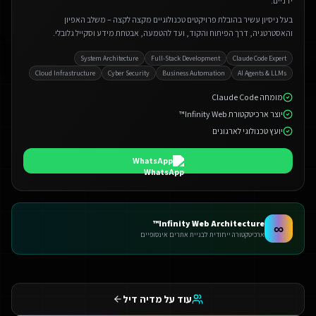
ידניים.
בעל ניסיון עשיר בהובלת פרויקטים טכנולוגיים מקצה לקצה – משלב האפיון
והאסטרטגיה, דרך הפיתוח והקוד, ועד להטמעה, אבטחת מידע וסקייל גלובלי.
System Architecture
Full-Stack Development
Claude Code Expert
Cloud Infrastructure
Cyber Security
Business Automation
AI Agents & LLMs
מומחה Claude Code
יוצר ארכיטקטורת Infinity Web™
יועץ טכנולוגי לארגונים
WhatsApp
Infinity Web Architecture™
∞
ארכיטקטורה ייחודית לבניית אתרים אינסופיים
עוד על מדיה דיל