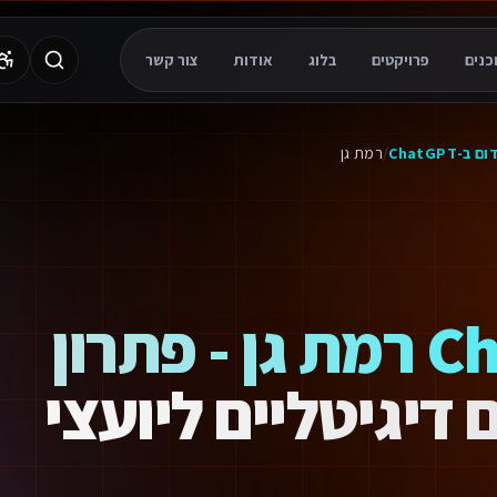
פרויקטים
בלוג
אודות
צור קשר
 ב-ChatGPT
/
רמת גן
קידום ב-ChatGPT רמת גן - פתרון
דיגיטליים ליועצי