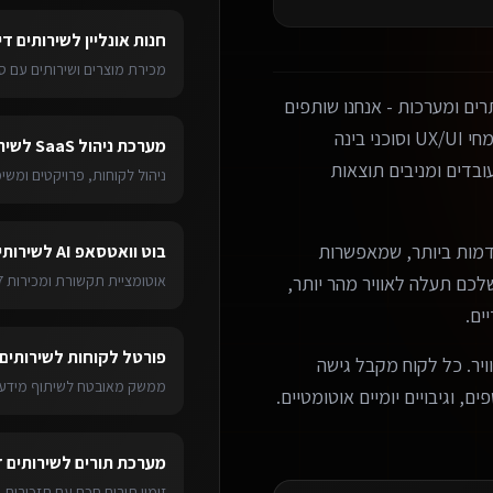
חנות אונליין
ל
שירותים די
מכירת מוצרים ושירותים עם ס
ים ומערכות - אנחנו שותפים
עסקיים אמיתיים. הצוות שלנו כולל מפתחים מנוסים, מומחי UX/UI וסוכני בינה
מערכת ניהול SaaS
ל
שיר
בדים ומניבים תוצאות
ניהול לקוחות, פרויקטים ומש
מות ביותר, שמאפשרות
בוט וואטסאפ AI
ל
שירותי
ערכת שלכם תעלה לאוויר מהר יותר,
אוטומציית תקשורת ומכירות 24/7
ים.
פורטל לקוחות
ל
שירותים 
ויר. כל לקוח מקבל גישה
ממשק מאובטח לשיתוף מידע 
ם, וגיבויים יומיים אוטומטיים.
מערכת תורים
ל
שירותים ד
זימון תורים חכם עם תזכורות 