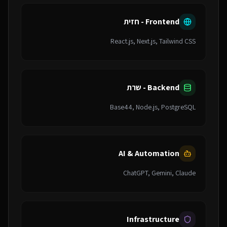
Frontend - חזית
React.js, Next.js, Tailwind CSS
Backend - שרת
Base44, Node.js, PostgreSQL
AI & Automation
ChatGPT, Gemini, Claude
Infrastructure