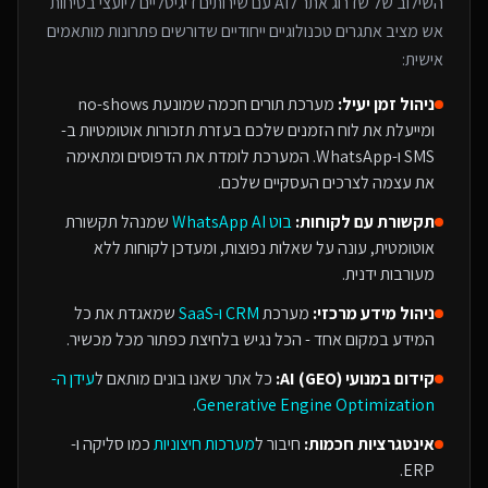
השילוב של
שדרוג אתר לAI
עם
שירותים דיגיטליים ליועצי בטיחות
אש
מציב אתגרים טכנולוגיים ייחודיים שדורשים פתרונות מותאמים
אישית:
ניהול זמן יעיל:
מערכת תורים חכמה שמונעת no-shows
ומייעלת את לוח הזמנים שלכם בעזרת תזכורות אוטומטיות ב-
SMS ו-WhatsApp. המערכת לומדת את הדפוסים ומתאימה
את עצמה לצרכים העסקיים שלכם.
תקשורת עם לקוחות:
בוט WhatsApp AI
שמנהל תקשורת
אוטומטית, עונה על שאלות נפוצות, ומעדכן לקוחות ללא
מעורבות ידנית.
ניהול מידע מרכזי:
מערכת
CRM ו-SaaS
שמאגדת את כל
המידע במקום אחד - הכל נגיש בלחיצת כפתור מכל מכשיר.
קידום במנועי AI (GEO):
כל אתר שאנו בונים מותאם ל
עידן ה-
.
Generative Engine Optimization
אינטגרציות חכמות:
חיבור ל
מערכות חיצוניות
כמו סליקה ו-
ERP.