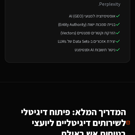
Perplexity.
אופטימיזציה למנועי AI (GEO)
בניית סמכות ישות (Entity Authority)
הזרקת וקטורים סמנטיים (Vectors)
יצירת אזכורים ב-Data Sets של LLMs
ניטור תשובות AI וסנטימנט
המדריך המלא: פיתוח דיגיטלי
ל
שירותים דיגיטליים ליועצי
בטיחות אש
באילת