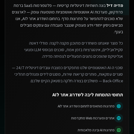
מדיה דיל
בונה תשתיות דיגיטליות קריטיות — פלטפורמות SaaS ברמת
פרודקשן, מערכות AI אוטונומיות ואוטומציות מוטמעות עומק — לארגונים
שלא מוכנים להתפשר על פתרונות מדף.
בתחום השדרוג אתר לAI, אנו
מביאים ניסיון ייחודי וידע מעמיק שנצבר מעבודה עם עסקים מובילים
בענף.
כל מוצר שאנחנו משחררים מתוכנן מקצה לקצה: מודלי דאטה
סקיילאביליים, אינטגרציות בזמן אמת, סוכנים מבוססי LLM ומנועי
אנליטיקס שהופכים נתונים תפעוליים לצמיחה מדידה.
סוכני ה-AI האוטונומיים שלנו מתפקדים כמצבת עובדים דיגיטלית 24/7 —
סוגרים עסקאות, פותרים קריאות שירות, מסננים לידים ומנהלים תהליכי
Back-Office — משולבים בצורה חלקה בסטאק הקיים שלכם.
תחומי התמחות ליבה לשדרוג אתר לAI
פתרונות מותאמים לתחום השדרוג אתר לAI
אתרים ומערכות Web מתקדמות
פתרונות AI ובינה מלאכותית