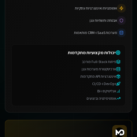
אוטומציות ואינטגרציות עסקיות
אבטחה ותשתיות ענן
מערכות SaaS ו-CRM מותאמות
יכולות מקצועיות מתקדמות
פיתוח Full-Stack מורכב
ארכיטקטורת מערכות ענן
אינטגרציות API מתקדמות
DevOps ו-CI/CD
אנליטיקס ו-BI
אופטימיזציה וביצועים