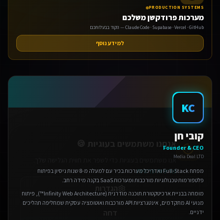
PRODUCTION SYSTEMS
מערכות פרודקשן משלכם
Claude Code · Supabase · Vercel · GitHub — הקוד בבעלותכם
למידע נוסף
אנחנו משתמשים בעוגיות 🍪
KC
אנו משתמשים בעוגיות כדי לשפר את חווית הגלישה שלך.
מדיניות פרטיות
קובי חן
הגדרות
Founder & CEO
Media Deal LTD
דחה
מפתח Full-Stack ואדריכל מערכות בכיר עם למעלה מ-8 שנות ניסיון בפיתוח
פלטפורמות טכנולוגיות מורכבות ומערכות SaaS בקנה מידה רחב.
אישור הכל
מומחה בבניית ארכיטקטורת תוכנה מודרנית (Infinity Web Architecture™), פיתוח
מנועי AI מתקדמים, אינטגרציות API מורכבות ואוטומציה עסקית שמחליפה תהליכים
ידניים.