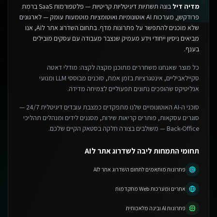
מדיה דיל
בונה תשתיות דיגיטליות קריטיות — פלטפורמות SaaS ברמת
פרודקשן, מערכות AI אוטונומיות ואוטומציות מוטמעות עומק — לארגונים
שלא מוכנים להתפשר על פתרונות מדף.
בתחום השדרוג אתר לAI, אנו
מביאים ניסיון ייחודי וידע מעמיק שנצבר מעבודה עם עסקים מובילים
בענף.
כל מוצר שאנחנו משחררים מתוכנן מקצה לקצה: מודלי דאטה
סקיילאביליים, אינטגרציות בזמן אמת, סוכנים מבוססי LLM ומנועי
אנליטיקס שהופכים נתונים תפעוליים לצמיחה מדידה.
סוכני ה-AI האוטונומיים שלנו מתפקדים כמצבת עובדים דיגיטלית 24/7 —
סוגרים עסקאות, פותרים קריאות שירות, מסננים לידים ומנהלים תהליכי
Back-Office — משולבים בצורה חלקה בסטאק הקיים שלכם.
תחומי התמחות ליבה לשדרוג אתר לAI
פתרונות מותאמים לתחום השדרוג אתר לAI
אתרים ומערכות Web מתקדמות
פתרונות AI ובינה מלאכותית