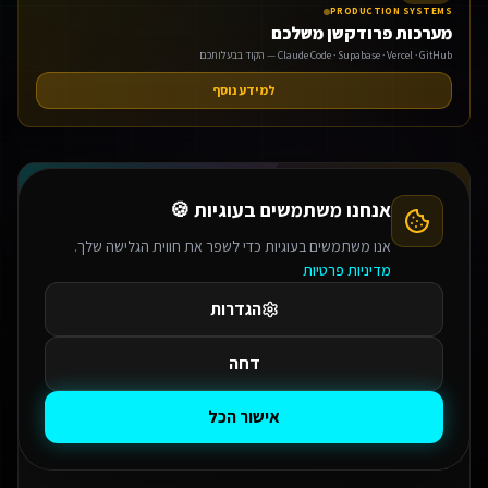
PRODUCTION SYSTEMS
מערכות פרודקשן משלכם
Claude Code · Supabase · Vercel · GitHub — הקוד בבעלותכם
למידע נוסף
אנחנו משתמשים בעוגיות 🍪
KC
אנו משתמשים בעוגיות כדי לשפר את חווית הגלישה שלך.
מדיניות פרטיות
קובי חן
הגדרות
Founder & CEO
Media Deal LTD
דחה
מפתח Full-Stack ואדריכל מערכות בכיר עם למעלה מ-8 שנות ניסיון בפיתוח
פלטפורמות טכנולוגיות מורכבות ומערכות SaaS בקנה מידה רחב.
אישור הכל
מומחה בבניית ארכיטקטורת תוכנה מודרנית (Infinity Web Architecture™), פיתוח
מנועי AI מתקדמים, אינטגרציות API מורכבות ואוטומציה עסקית שמחליפה תהליכים
ידניים.