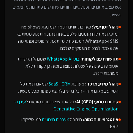
אש
מציב אתגרים טכנולוגיים ייחודיים שדורשים פתרונות מותאמים
אישית:
ניהול זמן יעיל:
מערכת תורים חכמה שמונעת no-shows
ומייעלת את לוח הזמנים שלכם בעזרת תזכורות אוטומטיות ב-
SMS ו-WhatsApp. המערכת לומדת את הדפוסים ומתאימה
את עצמה לצרכים העסקיים שלכם.
תקשורת עם לקוחות:
בוט WhatsApp AI
שמנהל תקשורת
אוטומטית, עונה על שאלות נפוצות, ומעדכן לקוחות ללא
מעורבות ידנית.
ניהול מידע מרכזי:
מערכת
CRM ו-SaaS
שמאגדת את כל
המידע במקום אחד - הכל נגיש בלחיצת כפתור מכל מכשיר.
קידום במנועי AI (GEO):
כל אתר שאנו בונים מותאם ל
עידן ה-
.
Generative Engine Optimization
אינטגרציות חכמות:
חיבור ל
מערכות חיצוניות
כמו סליקה ו-
ERP.