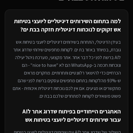
למה בתחום ה
שירותים דיגיטליים ליועצי בטיחות
אש
זקוקים לנוכחות דיגיטלית חזקה
בבת ים
?
בעידן הדיגיטלי, התחרות ב
שירותים דיגיטליים ליועצי בטיחות אש
גוברת, במיוחד
באזור בת ים
. לקוחות מחפשים שירותי
שדרוג אתר
לAI
ברשת לפני כל דבר אחר. אתר מקצועי, מערכת ניהול יעילה
ונוכחות חכמה ב-WhatsApp הם לא "nice to have" - הם
הכרחיים כדי להישאר רלוונטיים ותחרותיים. מחקרים מראים
ש-93% מהלקוחות בתחום מחפשים עסקים ברשת לפני שהם
מתקשרים או מגיעים. אם אין לכם נוכחות דיגיטלית איכותית - אתם
פשוט משאירים לקוחות למתחרים
שלכם בבת ים
.
האתגרים הייחודיים בפיתוח
שדרוג אתר לAI
עבור
שירותים דיגיטליים ליועצי בטיחות אש
השילוב של
שדרוג אתר לAI
עם
שירותים דיגיטליים ליועצי בטיחות