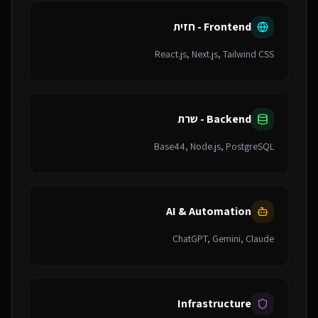
Frontend - חזית
React.js, Next.js, Tailwind CSS
Backend - שרת
Base44, Node.js, PostgreSQL
AI & Automation
ChatGPT, Gemini, Claude
Infrastructure