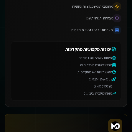
אוטומציות ואינטגרציות עסקיות
אבטחה ותשתיות ענן
מערכות SaaS ו-CRM מותאמות
יכולות מקצועיות מתקדמות
פיתוח Full-Stack מורכב
ארכיטקטורת מערכות ענן
אינטגרציות API מתקדמות
DevOps ו-CI/CD
אנליטיקס ו-BI
אופטימיזציה וביצועים