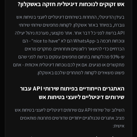
אש
זקוקים לנוכחות דיגיטלית חזקה
באשקלון
?
בעידן הדיגיטלי, התחרות ב
שירותים דיגיטליים ליועצי בטיחות אש
גוברת, במיוחד
באזור אשקלון
. לקוחות מחפשים שירותי
שירותי
API
ברשת לפני כל דבר אחר. אתר מקצועי, מערכת ניהול יעילה
ונוכחות חכמה ב-WhatsApp הם לא "nice to have" - הם
הכרחיים כדי להישאר רלוונטיים ותחרותיים. מחקרים מראים
ש-93% מהלקוחות בתחום מחפשים עסקים ברשת לפני שהם
מתקשרים או מגיעים. אם אין לכם נוכחות דיגיטלית איכותית - אתם
פשוט משאירים לקוחות למתחרים
שלכם באשקלון
.
האתגרים הייחודיים בפיתוח
שירותי API
עבור
שירותים דיגיטליים ליועצי בטיחות אש
השילוב של
שירותי API
עם
שירותים דיגיטליים ליועצי בטיחות אש
מציב אתגרים טכנולוגיים ייחודיים שדורשים פתרונות מותאמים
אישית: