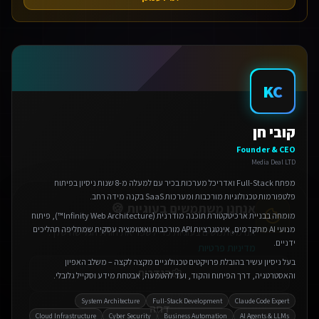
KC
קובי חן
אנחנו משתמשים בעוגיות 🍪
Founder & CEO
אנו משתמשים בעוגיות כדי לשפר את חווית הגלישה שלך.
Media Deal LTD
מדיניות פרטיות
מפתח Full-Stack ואדריכל מערכות בכיר עם למעלה מ-8 שנות ניסיון בפיתוח
פלטפורמות טכנולוגיות מורכבות ומערכות SaaS בקנה מידה רחב.
הגדרות
מומחה בבניית ארכיטקטורת תוכנה מודרנית (Infinity Web Architecture™), פיתוח
מנועי AI מתקדמים, אינטגרציות API מורכבות ואוטומציה עסקית שמחליפה תהליכים
דחה
ידניים.
בעל ניסיון עשיר בהובלת פרויקטים טכנולוגיים מקצה לקצה – משלב האפיון
אישור הכל
והאסטרטגיה, דרך הפיתוח והקוד, ועד להטמעה, אבטחת מידע וסקייל גלובלי.
System Architecture
Full-Stack Development
Claude Code Expert
Cloud Infrastructure
Cyber Security
Business Automation
AI Agents & LLMs