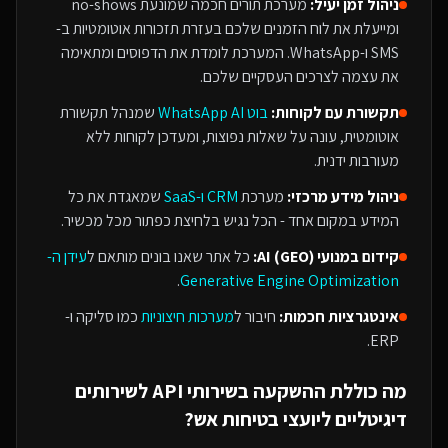
ניהול זמן יעיל:
מערכת תורים חכמה שמונעת no-shows
ומייעלת את לוח הזמנים שלכם בעזרת תזכורות אוטומטיות ב-
SMS ו-WhatsApp. המערכת לומדת את הדפוסים ומתאימה
את עצמה לצרכים העסקיים שלכם.
תקשורת עם לקוחות:
בוט WhatsApp AI
שמנהל תקשורת
אוטומטית, עונה על שאלות נפוצות, ומעדכן לקוחות ללא
מעורבות ידנית.
ניהול מידע מרכזי:
מערכת
CRM ו-SaaS
שמאגדת את כל
המידע במקום אחד - הכל נגיש בלחיצת כפתור מכל מכשיר.
קידום במנועי AI (GEO):
כל אתר שאנו בונים מותאם ל
עידן ה-
.
Generative Engine Optimization
אינטגרציות חכמות:
חיבור ל
מערכות חיצוניות
כמו סליקה ו-
ERP.
מה כוללת ההשקעה ב
שירותי API
ל
שירותים
דיגיטליים ליועצי בטיחות אש
?