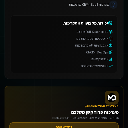
מערכות SaaS ו-CRM מותאמות
יכולות מקצועיות מתקדמות
פיתוח Full-Stack מורכב
ארכיטקטורת מערכות ענן
אינטגרציות API מתקדמות
DevOps ו-CI/CD
אנליטיקס ו-BI
אופטימיזציה וביצועים
PRODUCTION SYSTEMS
מערכות פרודקשן משלכם
Claude Code · Supabase · Vercel · GitHub — הקוד בבעלותכם
למידע נוסף