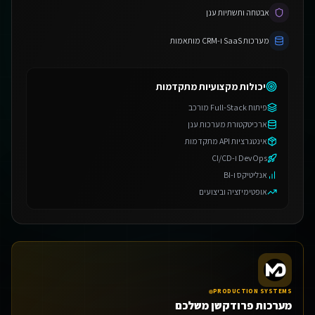
אבטחה ותשתיות ענן
מערכות SaaS ו-CRM מותאמות
יכולות מקצועיות מתקדמות
פיתוח Full-Stack מורכב
ארכיטקטורת מערכות ענן
אינטגרציות API מתקדמות
DevOps ו-CI/CD
אנליטיקס ו-BI
אופטימיזציה וביצועים
PRODUCTION SYSTEMS
מערכות פרודקשן משלכם