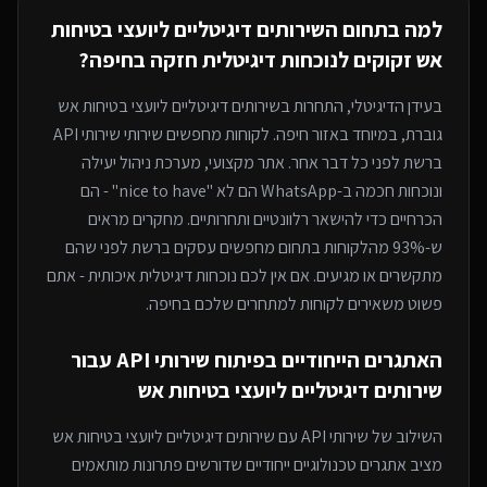
למה בתחום ה
שירותים דיגיטליים ליועצי בטיחות
אש
זקוקים לנוכחות דיגיטלית חזקה
בחיפה
?
בעידן הדיגיטלי, התחרות ב
שירותים דיגיטליים ליועצי בטיחות אש
גוברת, במיוחד
באזור חיפה
. לקוחות מחפשים שירותי
שירותי API
ברשת לפני כל דבר אחר. אתר מקצועי, מערכת ניהול יעילה
ונוכחות חכמה ב-WhatsApp הם לא "nice to have" - הם
הכרחיים כדי להישאר רלוונטיים ותחרותיים. מחקרים מראים
ש-93% מהלקוחות בתחום מחפשים עסקים ברשת לפני שהם
מתקשרים או מגיעים. אם אין לכם נוכחות דיגיטלית איכותית - אתם
פשוט משאירים לקוחות למתחרים
שלכם בחיפה
.
האתגרים הייחודיים בפיתוח
שירותי API
עבור
שירותים דיגיטליים ליועצי בטיחות אש
השילוב של
שירותי API
עם
שירותים דיגיטליים ליועצי בטיחות אש
מציב אתגרים טכנולוגיים ייחודיים שדורשים פתרונות מותאמים