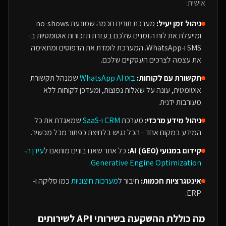
אישית:
ניהול זמן יעיל:
מערכת תורים חכמה שמונעת no-shows
ומייעלת את לוח הזמנים שלכם בעזרת תזכורות אוטומטיות ב-
SMS ו-WhatsApp. המערכת לומדת את הדפוסים ומתאימה
את עצמה לצרכים העסקיים שלכם.
תקשורת עם לקוחות:
בוט WhatsApp AI
שמנהל תקשורת
אוטומטית, עונה על שאלות נפוצות, ומעדכן לקוחות ללא
מעורבות ידנית.
ניהול מידע מרכזי:
מערכת
CRM ו-SaaS
שמאגדת את כל
המידע במקום אחד - הכל נגיש בלחיצת כפתור מכל מכשיר.
קידום במנועי AI (GEO):
כל אתר שאנו בונים מותאם ל
עידן ה-
.
Generative Engine Optimization
אינטגרציות חכמות:
חיבור ל
מערכות חיצוניות
כמו סליקה ו-
ERP.
מה כוללת ההשקעה ב
שירותי API
ל
שירותים