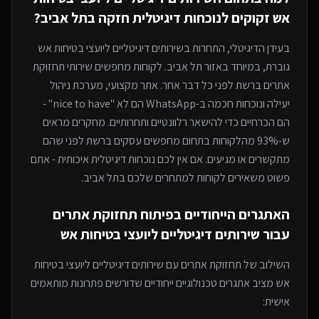
אש
זקוקים לנוכחות דיגיטלית חזקה
בתל אביב
?
בעידן הדיגיטלי, התחרות ב
שירותים דיגיטליים ליועצי בטיחות אש
גוברת, במיוחד
באזור תל אביב
. לקוחות מחפשים שירותי
תחזוקת
אתרים
ברשת לפני כל דבר אחר. אתר מקצועי, מערכת ניהול
יעילה ונוכחות חכמה ב-WhatsApp הם לא "nice to have" -
הם הכרחיים כדי להישאר רלוונטיים ותחרותיים. מחקרים מראים
ש-93% מהלקוחות בתחום מחפשים עסקים ברשת לפני שהם
מתקשרים או מגיעים. אם אין לכם נוכחות דיגיטלית איכותית - אתם
פשוט משאירים לקוחות למתחרים
שלכם בתל אביב
.
האתגרים הייחודיים בפיתוח
תחזוקת אתרים
עבור
שירותים דיגיטליים ליועצי בטיחות אש
השילוב של
תחזוקת אתרים
עם
שירותים דיגיטליים ליועצי בטיחות
אש
מציב אתגרים טכנולוגיים ייחודיים שדורשים פתרונות מותאמים
אישית: