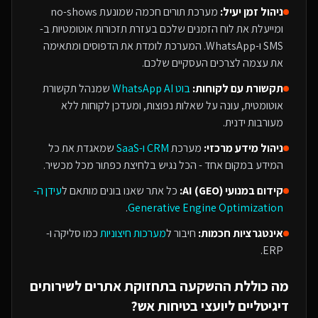
ניהול זמן יעיל:
מערכת תורים חכמה שמונעת no-shows
ומייעלת את לוח הזמנים שלכם בעזרת תזכורות אוטומטיות ב-
SMS ו-WhatsApp. המערכת לומדת את הדפוסים ומתאימה
את עצמה לצרכים העסקיים שלכם.
תקשורת עם לקוחות:
בוט WhatsApp AI
שמנהל תקשורת
אוטומטית, עונה על שאלות נפוצות, ומעדכן לקוחות ללא
מעורבות ידנית.
ניהול מידע מרכזי:
מערכת
CRM ו-SaaS
שמאגדת את כל
המידע במקום אחד - הכל נגיש בלחיצת כפתור מכל מכשיר.
קידום במנועי AI (GEO):
כל אתר שאנו בונים מותאם ל
עידן ה-
.
Generative Engine Optimization
אינטגרציות חכמות:
חיבור ל
מערכות חיצוניות
כמו סליקה ו-
ERP.
מה כוללת ההשקעה ב
תחזוקת אתרים
ל
שירותים
דיגיטליים ליועצי בטיחות אש
?