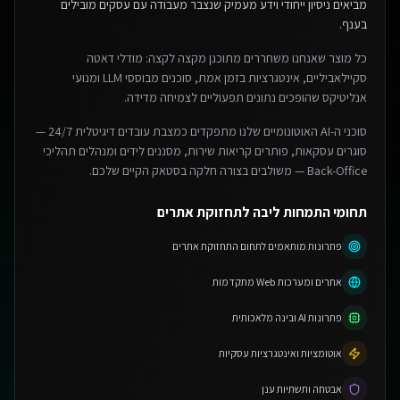
מביאים ניסיון ייחודי וידע מעמיק שנצבר מעבודה עם עסקים מובילים
בענף.
כל מוצר שאנחנו משחררים מתוכנן מקצה לקצה: מודלי דאטה
סקיילאביליים, אינטגרציות בזמן אמת, סוכנים מבוססי LLM ומנועי
אנליטיקס שהופכים נתונים תפעוליים לצמיחה מדידה.
סוכני ה-AI האוטונומיים שלנו מתפקדים כמצבת עובדים דיגיטלית 24/7 —
סוגרים עסקאות, פותרים קריאות שירות, מסננים לידים ומנהלים תהליכי
Back-Office — משולבים בצורה חלקה בסטאק הקיים שלכם.
תחומי התמחות ליבה לתחזוקת אתרים
פתרונות מותאמים לתחום התחזוקת אתרים
אתרים ומערכות Web מתקדמות
פתרונות AI ובינה מלאכותית
אוטומציות ואינטגרציות עסקיות
אבטחה ותשתיות ענן