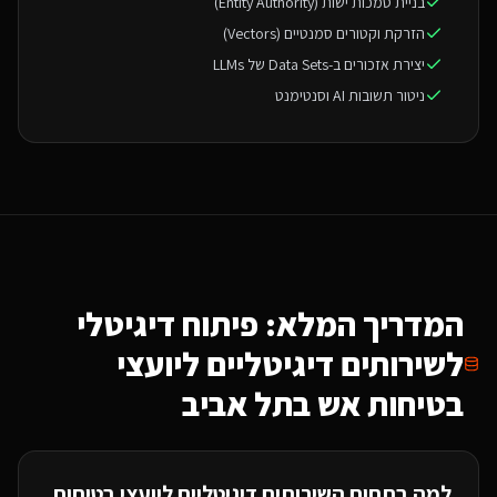
בניית סמכות ישות (Entity Authority)
הזרקת וקטורים סמנטיים (Vectors)
יצירת אזכורים ב-Data Sets של LLMs
ניטור תשובות AI וסנטימנט
המדריך המלא: פיתוח דיגיטלי
ל
שירותים דיגיטליים ליועצי
בטיחות אש
בתל אביב
למה בתחום ה
שירותים דיגיטליים ליועצי בטיחות