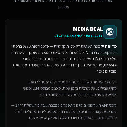
מומחים בפיתוח מערכות מורכבות, שילוב בינה מלאכותית ואוטומציות
עסקיות
MEDIA DEAL
DIGITAL AGENCY • EST. 2017
מדיה דיל
בונה תשתיות דיגיטליות קריטיות — פלטפורמות SaaS ברמת
פרודקשן, מערכות AI אוטונומיות ואוטומציות מוטמעות עומק — לארגונים
שלא מוכנים להתפשר על פתרונות מדף.
בתחום התמיכה באתרי
Base44, אנו מביאים ניסיון ייחודי וידע מעמיק שנצבר מעבודה עם עסקים
מובילים בענף.
כל מוצר שאנחנו משחררים מתוכנן מקצה לקצה: מודלי דאטה
סקיילאביליים, אינטגרציות בזמן אמת, סוכנים מבוססי LLM ומנועי
אנליטיקס שהופכים נתונים תפעוליים לצמיחה מדידה.
סוכני ה-AI האוטונומיים שלנו מתפקדים כמצבת עובדים דיגיטלית 24/7 —
סוגרים עסקאות, פותרים קריאות שירות, מסננים לידים ומנהלים תהליכי
Back-Office — משולבים בצורה חלקה בסטאק הקיים שלכם.