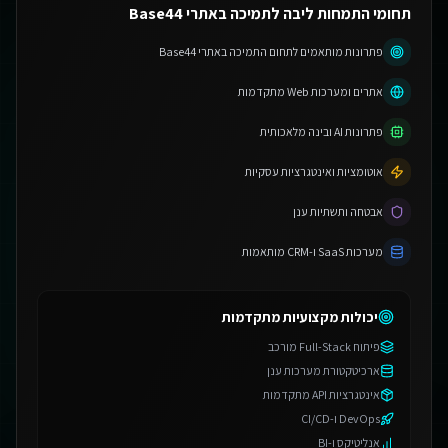
תחומי התמחות ליבה לתמיכה באתרי Base44
פתרונות מותאמים לתחום התמיכה באתרי Base44
אתרים ומערכות Web מתקדמות
פתרונות AI ובינה מלאכותית
אוטומציות ואינטגרציות עסקיות
אבטחה ותשתיות ענן
מערכות SaaS ו-CRM מותאמות
יכולות מקצועיות מתקדמות
פיתוח Full-Stack מורכב
ארכיטקטורת מערכות ענן
אינטגרציות API מתקדמות
DevOps ו-CI/CD
אנליטיקס ו-BI