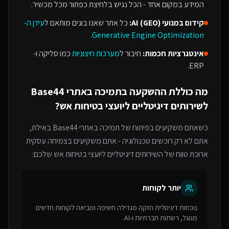
המידע במקום אחד - הכל נגיש בלחיצת כפתור מכל מכשיר.
קידום במנועי AI (GEO):
כל אתר שאנו בונים מותאם ל
עידן ה-
.
Generative Engine Optimization
אינטגרציות חכמות:
חיבור ל
מערכות חיצוניות
כמו סליקה ו-
ERP.
מה כוללת ההשקעה ב
תמיכה באתרי Base44
ל
שירותים דיגיטליים ליועצי בטיחות אש
?
כשאתם משקיעים בפיתוח של
תמיכה באתרי Base44
באילת
,
אתם לא רק רוכשים טכנולוגיה - אתם משקיעים בצמיחה עסקית
ארוכת טווח של ה
שירותים דיגיטליים ליועצי בטיחות אש
שלכם:
יותר לקוחות
נוכחות דיגיטלית חזקה מגדילה חשיפה ומביאה לקוחות חדשים
מגוגל, רשתות חברתיות ו-AI.