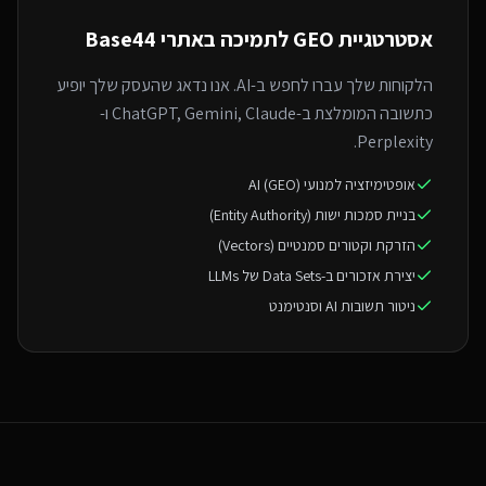
אסטרטגיית GEO ל
תמיכה באתרי Base44
הלקוחות שלך עברו לחפש ב-AI. אנו נדאג שהעסק שלך יופיע
כתשובה המומלצת ב-ChatGPT, Gemini, Claude ו-
Perplexity.
אופטימיזציה למנועי AI (GEO)
בניית סמכות ישות (Entity Authority)
הזרקת וקטורים סמנטיים (Vectors)
יצירת אזכורים ב-Data Sets של LLMs
ניטור תשובות AI וסנטימנט