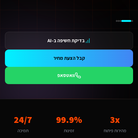
ידום בגוגל AI — שירות קידום בגוגל AI מתקדם
ידום ב-ChatGPT — שירות קידום ב-ChatGPT מתקדם
תאמת אתרים ו-SaaS למנועי חיפוש — שירות התאמת אתרים ו-SaaS למנועי חיפוש מתקדם
תונים ומספרים
3 מהירות פיתוח
בדיקת חשיפה ב-AI
99.9 זמינות
24/ תמיכה
אלות נפוצות על
תמיכה באתרי Base44
קבל הצעת מחיר
אם יש עלויות נוספות מעבר לפיתוח?
עלות כוללת את הפיתוח, העלייה לאוויר וההדרכה. בנוסף יש עלות חודשית של אחסון ותחזוקה (החל מ-250₪/חודש) הכוללת גיבויים, עדכוני אבטחה ותמיכה טכנית. עבור שירותים דיגיטליים 
וואטסאפ
מה זמן לוקח לפתח תמיכה באתרי Base44 לשירותים דיגיטליים ליועצי בטיחות אש?
ות פלטפורמת Base44 אנו מפתחים מהר פי 3 מפיתוח רגיל. אתר תדמית: 1-2 שבועות, חנות אונליין: 3-4 שבועות, מערכת ניהול SaaS: 4-8 שבועות. שירותים דיגיטליים ליועצי בטיחות אש באילת יכולים לצפות לתהליך חלק עם אבני דרך ברורות.
אם יש לכם ניסיון עם שירותים דיגיטליים ליועצי בטיחות אש באילת?
ן, אנו עובדים עם עסקים באילת ומכירים את השוק המקומי. בהיותה עיר קטנה-בינונית עם אופי תיירותי ונופש, אילת מציעה הזדמנויות ייחודיות לתמיכה באתרי Base44. קהל היעד של תיירים, מלונאות ומסחר מחפש 
ה האתגר הדיגיטלי המרכזי של שירותים דיגיטליים ליועצי בטיחות אש באילת?
3x
99.9%
אתגר המרכזי באילת הוא "עונתיות ושירות לתיירים". תמיכה באתרי Base44 באילת דורש הבנה של השוק התיירותי ונופש והתאמה לתיירים, מלונאות ומסחר. האתגר של "עונתיות ושירות לתיירים" הופך ליתרון כשמשלבים פתרון מותאם. אנו בונים פתרונות שהופכים את האתגר הזה ליתרון תחרותי באמצעות טכנולוגיה חכמה.
24/7
יך מתבצע קידום האתר בגוגל (SEO)?
מהירות פיתוח
זמינות
תמיכה
 אתר שאנו בונים מותאם ל-SEO ולמנועי AI כמו ChatGPT ו-Gemini. עבור שירותים דיגיטליים ליועצי בטיחות אש באילת אנו מיישמים: מבנה URL סמנטי, Schema markup מותאם, תוכן ייחודי לכל עמוד, ואופטימיזציה טכנית מתקדמת שמבטיחה דירוג גבוה.