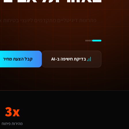
ידום בגוגל AI — שירות קידום בגוגל AI מתקדם
ידום ב-ChatGPT — שירות קידום ב-ChatGPT מתקדם
תאמת אתרים ו-SaaS למנועי חיפוש — שירות התאמת אתרים ו-SaaS למנועי חיפוש מתקדם
פתרונות דיגיטליים מתקדמים ליועצי בטיחות
תונים ומספרים
3 מהירות פיתוח
99.9 זמינות
24/ תמיכה
אלות נפוצות על
תמיכה באתרי Base44
בדיקת חשיפה ב-AI
קבל הצעת מחיר
אם יש עלויות נוספות מעבר לפיתוח?
עלות כוללת את הפיתוח, העלייה לאוויר וההדרכה. בנוסף יש עלות חודשית של אחסון ותחזוקה (החל מ-250₪/חודש) הכוללת גיבויים, עדכוני אבטחה ותמיכה טכנית. עבור שירותים דיגיטליים ליו
מה זמן לוקח לפתח תמיכה באתרי Base44 לשירותים דיגיטליים ליועצי בטיחות אש?
ות פלטפורמת Base44 אנו מפתחים מהר פי 3 מפיתוח רגיל. אתר תדמית: 1-2 שבועות, חנות אונליין: 3-4 שבועות, מערכת ניהול SaaS: 4-8 שבועות. שירותים דיגיטליים ליועצי בטיחות אש בתל אביב יכולים לצפות לתהליך חלק עם אבני דרך ברורות.
אם יש לכם ניסיון עם שירותים דיגיטליים ליועצי בטיחות אש בתל אביב?
ן, אנו עובדים עם עסקים בתל אביב ומכירים את השוק המקומי. השוק בתל אביב מתאפיין בתחרותי ומהיר. עיר גדולה עם לקוחות מתוחכמים, סטארטאפים ותיירים שמחפשת תמיכה באתרי Base44 
ה האתגר הדיגיטלי המרכזי של שירותים דיגיטליים ליועצי בטיחות אש בתל אביב
3x
אתגר המרכזי בתל אביב הוא "להתבלט מעל הרעש התקשורתי בעיר ללא הפסקה". תמיכה באתרי Base44 בתל אביב דורש הבנה של השוק התחרותי ומהיר והתאמה ללקוחות מתוחכמים, סטארטאפים ותיירים. האתגר של "להתבלט מעל הרעש התקשורתי בעיר ללא הפסקה" הופך ליתרון כשמשלבים פתרון מותאם. אנו בוני
יך מתבצע קידום האתר בגוגל (SEO)?
 אתר שאנו בונים מותאם ל-SEO ולמנועי AI כמו ChatGPT ו-Gemini. עבור שירותים דיגיטליים ליועצי בטיחות אש בתל אביב אנו מיישמים: מבנה URL סמנטי, Schema markup מותאם, תוכן ייחודי לכל עמוד, ואופטימיזציה טכנית מתקדמת שמבטיחה דירוג גבוה.
מהירות פיתוח