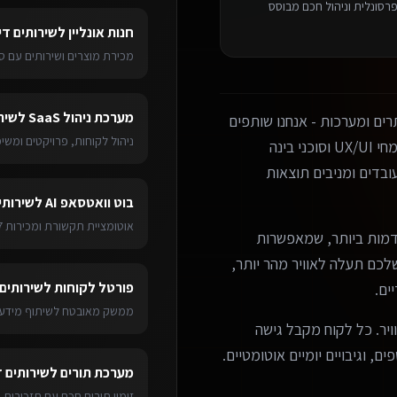
רסונלית וניהול חכם מבוסס
חנות אונליין
ל
שירותים די
מכירת מוצרים ושירותים עם ס
מערכת ניהול SaaS
ל
שיר
ים ומערכות - אנחנו שותפים
ניהול לקוחות, פרויקטים ומש
עסקיים אמיתיים. הצוות שלנו כולל מפתחים מנוסים, מומחי UX/UI וסוכני בינה
בדים ומניבים תוצאות
בוט וואטסאפ AI
ל
שירותי
אוטומציית תקשורת ומכירות 24/7
מות ביותר, שמאפשרות
ערכת שלכם תעלה לאוויר מהר יותר,
פורטל לקוחות
ל
שירותים 
ים.
ממשק מאובטח לשיתוף מידע 
ויר. כל לקוח מקבל גישה
ם, וגיבויים יומיים אוטומטיים.
מערכת תורים
ל
שירותים ד
זימון תורים חכם עם תזכורות 