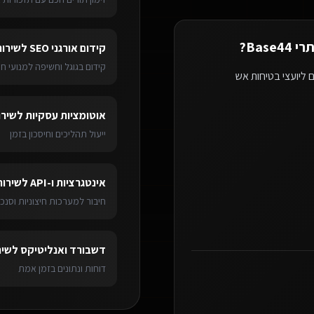
Base
?
קידום אורגני SEO
ל
שירות
קידום בגוגל וחשיפה למנועי חי
 ליועצי בטיחות אש
אוטומציות עסקיות
ל
שירו
ייעול תהליכים וחיסכון בזמן
אינטגרציות ו-API
ל
שירות
חיבור למערכות חיצוניות וסנכר
דשבורד ואנליטיקס
ל
שיר
דוחות ונתונים בזמן אמת