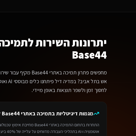
ה ההבדל בין תמיכה באתרי Base44 שלכם לפתרונות אחרים לשירותים דיגיטליים ליועצי בטיחות אש?
נחנו לא מציעים תבניות מוכנות. כל מערכת נבנית מאפס עבור שירותים דיגיטליים ליועצי בטיחות אש בתל אב
אם המערכת מותאמת למובייל?
ל הפתרונות שלנו נבנים ב-Mobile First. בתל אביב, 85% מהפניות מגיעות מהנייד, ולכן חווית המובייל היא בראש סדר העדיפויות. המערכת תיראה ותעבוד מצוין בכל מכשיר.
מה עולה פרויקט
תמיכה באתרי Base44
?
תר תדמית מקצועי — החל מ-6,000₪. חנות אונליין — החל מ-8,000₪. מערכת SaaS מותאמת — החל מ-12,000₪. בוט וואטסאפ AI — החל מ-4,500₪.
יתרונות השירות ל
תמיכה 
מה זמן לוקח לפתח?
Base44
ר בסיסי: 1-2 שבועות. חנות אונליין: 3-4 שבועות. מערכת SaaS: 4-8 שבועות. אוטומציה: 3-5 ימים.
הליך העבודה
נייה ראשונית — מספרים לנו על הצרכים והחזון שלכם
מחפשים פתרון תמיכה באתרי 44
פיון — מגדירים יחד את הדרישות והפתרון המושלם
יתוח — צוות המומחים שלנו מפתח את המערכת על פלטפורמת Base44
אש בתל אביב
לייה לאוויר — משיקים ומלווים אתכם להצלחה
לחסוך זמן ולשפר תוצאות באופן מיידי.
מה לבחור במדיה דיל?
יה דיל היא בית פיתוח AI מוביל בישראל המתמחה בפתרונות דיגיטליים מותאמים אישית על פלטפורמת Base44. פיתוח מהיר פי 3, אבטחה ברמת Enterprise, תמיכה מלאה בוואטסאפ וגיבויים יומיים אוטומטיים.
ירותים קשורים
מגמות דיגיטליות ב
תמיכה באתרי Base44
לש
ניית אתר תדמית
לשירותים דיגיטליים ליועצי בטיחות אש
בתל אביב
חנות אונליין
ל
ירות זמין באזור
תל אביב
והסביבה. מדיה דיל — תוצרת הארץ 9, תל אביב. טלפון: 050-831-2222.
התחרות בתחום ה
תמיכה באתרי Base44
מחייבת אימוץ טכנולו
ף הבית
>
ספריית המקצועות
> שירותים דיגיטליים ליועצי בטיחות אש
>
תמיכה באתרי
אוטומציה ו