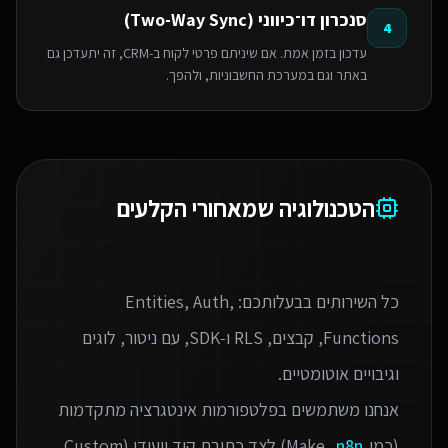
סנכרון דו־כיווני (Two-Way Sync)
4
עדכון בזמן אמת. אם שיניתם פרטי לקוח ב-CRM, זה יתעדכן גם
באתר וגם במערכת החשבוניות, ולהפך.
הטכנולוגיה שמאחורי הקלעים
כל השירותים בבעלותכם: Entities, Auth,
Functions, קבצים, RLS ו‑SDK, עם ניטור, לוגים
אנחנו משתמשים בפלטפורמות אינטגרציה מתקדמות
(כמו Make,
n8n
) לצד כתיבת קוד ייעודי (Custom