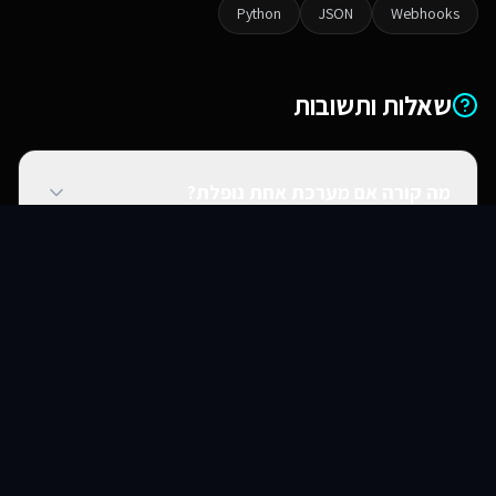
Python
JSON
Webhooks
שאלות ותשובות
מה קורה אם מערכת אחת נופלת?
סוכני AI
שירותים
שירות
צור קשר
האם אתם יכולים להתחבר למערכות ישנות?
האם זה מאובטח?