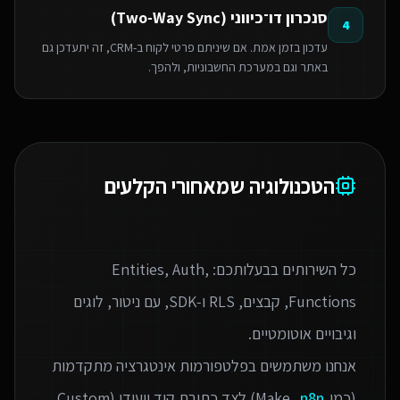
סנכרון דו־כיווני (Two-Way Sync)
4
עדכון בזמן אמת. אם שיניתם פרטי לקוח ב-CRM, זה יתעדכן גם
באתר וגם במערכת החשבוניות, ולהפך.
הטכנולוגיה שמאחורי הקלעים
כל השירותים בבעלותכם: Entities, Auth,
Functions, קבצים, RLS ו‑SDK, עם ניטור, לוגים
אנחנו משתמשים בפלטפורמות אינטגרציה מתקדמות
(כמו Make,
n8n
) לצד כתיבת קוד ייעודי (Custom