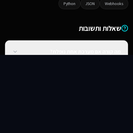
Python
JSON
Webhooks
שאלות ותשובות
מה קורה אם מערכת אחת נופלת?
סוכני AI
שירותים
שירות
צור קשר
האם אתם יכולים להתחבר למערכות ישנות?
האם זה מאובטח?