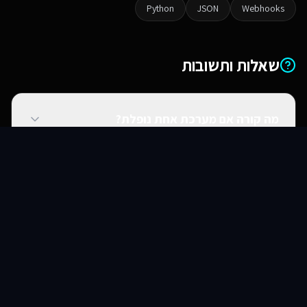
Python
JSON
Webhooks
שאלות ותשובות
מה קורה אם מערכת אחת נופלת?
סוכני AI
שירותים
שירות
צור קשר
האם אתם יכולים להתחבר למערכות ישנות?
האם זה מאובטח?