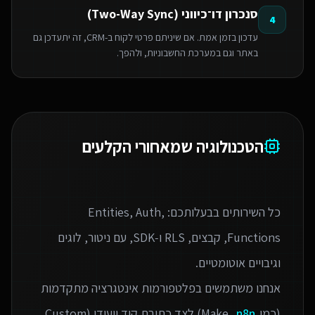
סנכרון דו־כיווני (Two-Way Sync)
4
עדכון בזמן אמת. אם שיניתם פרטי לקוח ב-CRM, זה יתעדכן גם
באתר וגם במערכת החשבוניות, ולהפך.
הטכנולוגיה שמאחורי הקלעים
כל השירותים בבעלותכם: Entities, Auth,
Functions, קבצים, RLS ו‑SDK, עם ניטור, לוגים
אנחנו משתמשים בפלטפורמות אינטגרציה מתקדמות
(כמו Make,
n8n
) לצד כתיבת קוד ייעודי (Custom