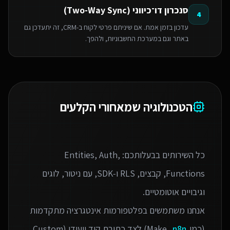
סנכרון דו־כיווני (Two-Way Sync)
4
עדכון בזמן אמת. אם שיניתם פרטי לקוח ב-CRM, זה יתעדכן גם
באתר וגם במערכת החשבוניות, ולהפך.
הטכנולוגיה שמאחורי הקלעים
כל השירותים בבעלותכם: Entities, Auth,
Functions, קבצים, RLS ו‑SDK, עם ניטור, לוגים
אנחנו משתמשים בפלטפורמות אינטגרציה מתקדמות
(כמו Make,
n8n
) לצד כתיבת קוד ייעודי (Custom