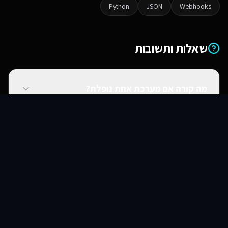
Python
JSON
Webhooks
שאלות ותשובות
מה קורה אם מערכת אחת נופלת?
סוכני AI
שירותים
שירות
צור קשר
האם אתם יכולים להתחבר למערכות ישנות?
האם זה מאובטח?