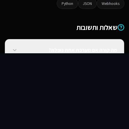
Python
JSON
Webhooks
שאלות ותשובות
מה קורה אם מערכת אחת נופלת?
סוכני AI
שירותים
שירות
צור קשר
האם אתם יכולים להתחבר למערכות ישנות?
האם זה מאובטח?