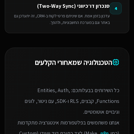
סנכרון דו־כיווני (Two-Way Sync)
4
עדכון בזמן אמת. אם שיניתם פרטי לקוח ב-CRM, זה יתעדכן גם
באתר וגם במערכת החשבוניות, ולהפך.
הטכנולוגיה שמאחורי הקלעים
כל השירותים בבעלותכם: Entities, Auth,
Functions, קבצים, RLS ו‑SDK, עם ניטור, לוגים
אנחנו משתמשים בפלטפורמות אינטגרציה מתקדמות
(כמו Make,
n8n
) לצד כתיבת קוד ייעודי (Custom