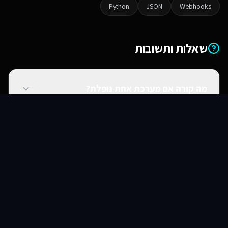
Python
JSON
Webhooks
שאלות ותשובות
מה קורה אם מערכת אחת נופלת?
סוכני AI
שירותים
שירות
צור קשר
האם אתם יכולים להתחבר למערכות ישנות?
האם זה מאובטח?