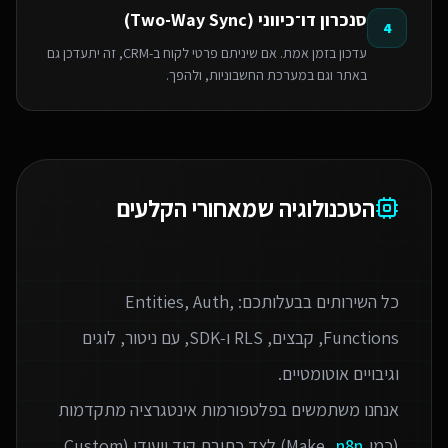
סנכרון דו־כיווני (Two-Way Sync)
4
עדכון בזמן אמת. אם שיניתם פרטי לקוח ב-CRM, זה יתעדכן גם
באתר וגם במערכת החשבוניות, ולהפך.
הטכנולוגיה שמאחורי הקלעים
כל השירותים בבעלותכם: Entities, Auth,
Functions, קבצים, RLS ו‑SDK, עם ניטור, לוגים
אנחנו משתמשים בפלטפורמות אינטגרציה מתקדמות
(כמו Make,
n8n
) לצד כתיבת קוד ייעודי (Custom