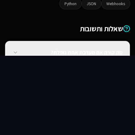
Python
JSON
Webhooks
שאלות ותשובות
מה קורה אם מערכת אחת נופלת?
סוכני AI
שירותים
שירות
צור קשר
האם אתם יכולים להתחבר למערכות ישנות?
האם זה מאובטח?