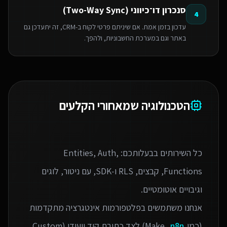
סנכרון דו־כיווני (Two-Way Sync)
4
עדכון בזמן אמת. אם שיניתם פרטי לקוח ב-CRM, זה יתעדכן גם
באתר וגם במערכת החשבוניות, ולהפך.
הטכנולוגיה שמאחורי הקלעים
כל השירותים בבעלותכם: Entities, Auth,
Functions, קבצים, RLS ו‑SDK, עם ניטור, לוגים
אנחנו משתמשים בפלטפורמות אינטגרציה מתקדמות
(כמו Make,
n8n
) לצד כתיבת קוד ייעודי (Custom