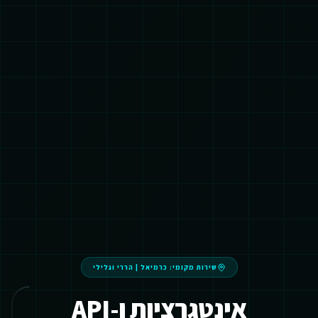
שירות מקומי:
כרמיאל
|
הררי וגלילי
אינטגרציות ו-API