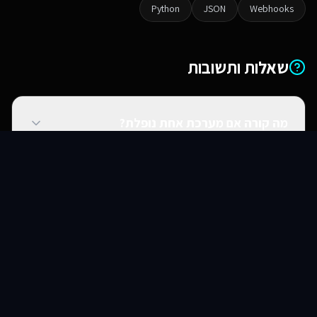
Python
JSON
Webhooks
שאלות ותשובות
מה קורה אם מערכת אחת נופלת?
סוכני AI
שירותים
שירות
צור קשר
האם אתם יכולים להתחבר למערכות ישנות?
האם זה מאובטח?