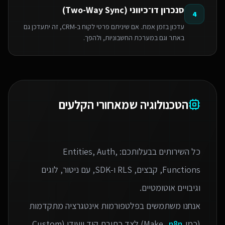
סנכרון דו־כיווני (Two-Way Sync)
4
עדכון בזמן אמת. אם שיניתם פרטי לקוח ב-CRM, זה יתעדכן גם
באתר וגם במערכת החשבוניות, ולהפך.
הטכנולוגיה שמאחורי הקלעים
כל השירותים בבעלותכם: Entities, Auth,
Functions, קבצים, RLS ו‑SDK, עם ניטור, לוגים
אנחנו משתמשים בפלטפורמות אינטגרציה מתקדמות
(כמו Make,
n8n
) לצד כתיבת קוד ייעודי (Custom