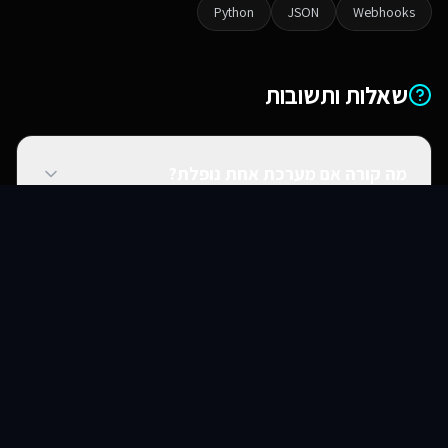
Python
JSON
Webhooks
שאלות ותשובות
מה קורה אם מערכת אחת נופלת?
סוכני AI
שירותים
שירות
צור קשר
האם אתם יכולים להתחבר למערכות ישנות?
האם זה מאובטח?