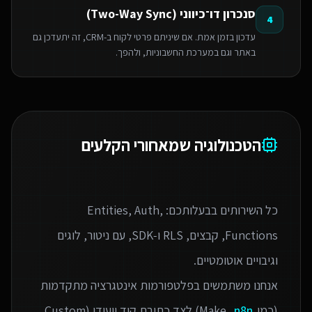
סנכרון דו־כיווני (Two-Way Sync)
4
עדכון בזמן אמת. אם שיניתם פרטי לקוח ב-CRM, זה יתעדכן גם
באתר וגם במערכת החשבוניות, ולהפך.
הטכנולוגיה שמאחורי הקלעים
כל השירותים בבעלותכם: Entities, Auth,
Functions, קבצים, RLS ו‑SDK, עם ניטור, לוגים
אנחנו משתמשים בפלטפורמות אינטגרציה מתקדמות
(כמו Make,
n8n
) לצד כתיבת קוד ייעודי (Custom