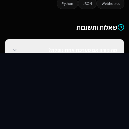
Python
JSON
Webhooks
שאלות ותשובות
מה קורה אם מערכת אחת נופלת?
סוכני AI
שירותים
שירות
צור קשר
האם אתם יכולים להתחבר למערכות ישנות?
האם זה מאובטח?