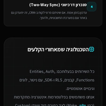
סנכרון דו־כיווני (Two-Way Sync)
4
עדכון בזמן אמת. אם שיניתם פרטי לקוח ב-CRM, זה יתעדכן גם
באתר וגם במערכת החשבוניות, ולהפך.
הטכנולוגיה שמאחורי הקלעים
כל השירותים בבעלותכם: Entities, Auth,
Functions, קבצים, RLS ו‑SDK, עם ניטור, לוגים
אנחנו משתמשים בפלטפורמות אינטגרציה מתקדמות
(כמו Make,
n8n
) לצד כתיבת קוד ייעודי (Custom