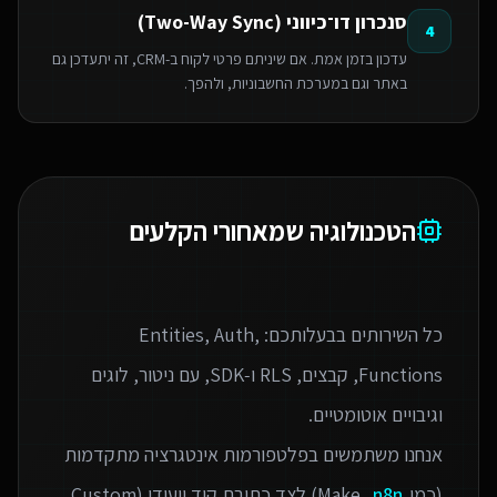
סנכרון דו־כיווני (Two-Way Sync)
4
עדכון בזמן אמת. אם שיניתם פרטי לקוח ב-CRM, זה יתעדכן גם
באתר וגם במערכת החשבוניות, ולהפך.
הטכנולוגיה שמאחורי הקלעים
כל השירותים בבעלותכם: Entities, Auth,
Functions, קבצים, RLS ו‑SDK, עם ניטור, לוגים
אנחנו משתמשים בפלטפורמות אינטגרציה מתקדמות
(כמו Make,
n8n
) לצד כתיבת קוד ייעודי (Custom