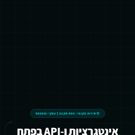
שירות מקומי:
פתח תקווה
|
עסקי ומתפתח
אינטגרציות ו-API בפתח