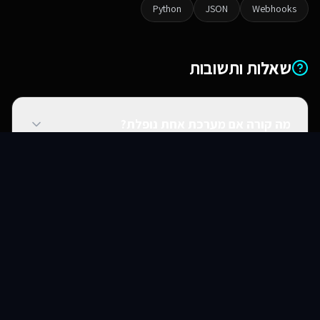
Python
JSON
Webhooks
שאלות ותשובות
מה קורה אם מערכת אחת נופלת?
סוכני AI
שירותים
שירות
צור קשר
האם אתם יכולים להתחבר למערכות ישנות?
האם זה מאובטח?