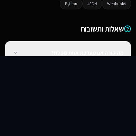
Python
JSON
Webhooks
שאלות ותשובות
מה קורה אם מערכת אחת נופלת?
סוכני AI
שירותים
שירות
צור קשר
האם אתם יכולים להתחבר למערכות ישנות?
האם זה מאובטח?