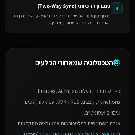
סנכרון דו־כיווני (Two-Way Sync)
4
עדכון בזמן אמת. אם שיניתם פרטי לקוח ב-CRM, זה יתעדכן גם
באתר וגם במערכת החשבוניות, ולהפך.
הטכנולוגיה שמאחורי הקלעים
כל השירותים בבעלותכם: Entities, Auth,
Functions, קבצים, RLS ו‑SDK, עם ניטור, לוגים
אנחנו משתמשים בפלטפורמות אינטגרציה מתקדמות
(כמו Make,
n8n
) לצד כתיבת קוד ייעודי (Custom