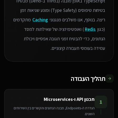
TypeScript באופן מובנה (במיוחד ב-Deno) מבטיח
בטיחות טיפוסים (Type Safety) ומונע שגיאות זמן
ריצה. בנוסף, אנו משלבים מנגנוני
Caching
מתקדמים
(כגון
Redis
) ואופטימיזציה של שאילתות למסד
הנתונים, כדי להבטיח זמני תגובה אפסיים ויכולת
עמידה בעומסי תעבורה קיצוניים.
תהליך העבודה
תכנון API ו-Microservices
1
הגדרת ה-Endpoints, מבנה הנתונים והקשרים בין השירותים
השונים.