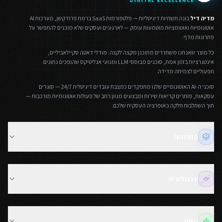
DIGITAL EXCELLENCE
מדיה דיל
בונה תשתיות דיגיטליות — פלטפורמות SaaS ברמת פרודקשן, מערכות AI
אוטונומיות ואוטומציות מוטמעות עומק — לארגונים ועסקים שלא מוכנים להתפשר על
פתרונות מדף.
כל מוצר שאנחנו משחררים מתוכנן מקצה לקצה: מודלי דאטה סקיילאביליים,
אינטגרציות בזמן אמת, סוכנים מבוססי LLM ומנועי אנליטיקס שהופכים נתונים
תפעוליים לצמיחה מדידה.
סוכני ה-AI האוטונומיים שלנו מתפקדים כמצבת עובדים דיגיטלית 24/7 — סוגרים
עסקאות, פותרים קריאות שירות ומבצעים מגוון רחב של פעולות אוטונומיות מורכבות —
תוך השתלבות חלקה באופרציה העסקית שלכם.
פתרונות
בניית אתרים מתקדמים
חנויות אונליין ומסחר אלקטרוני
טכנולוגיה
פיתוח מערכות SaaS ו-CRM
פיתוח אפליקציות Web ו-PWA
מעבר מ-Base44 ו-Lovable לפרודקשן
פתרונות בינה מלאכותית AI
פיתוח React ו-Next.js
ניווט