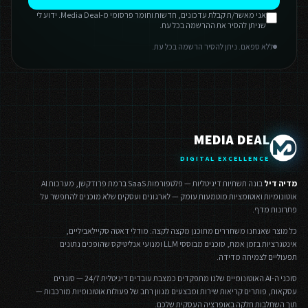
אני מאשר/ת קבלת עדכונים, חדשות וחומר פרסומי מ-Media Deal. ידוע לי
שניתן להסיר את ההרשמה בכל עת.
ללא ספאם. ניתן להסיר הרשמה בכל עת.
MEDIA DEAL
DIGITAL EXCELLENCE
מדיה דיל
בונה תשתיות דיגיטליות — פלטפורמות SaaS ברמת פרודקשן, מערכות AI
אוטונומיות ואוטומציות מוטמעות עומק — לארגונים ועסקים שלא מוכנים להתפשר על
פתרונות מדף.
כל מוצר שאנחנו משחררים מתוכנן מקצה לקצה: מודלי דאטה סקיילאביליים,
אינטגרציות בזמן אמת, סוכנים מבוססי LLM ומנועי אנליטיקס שהופכים נתונים
תפעוליים לצמיחה מדידה.
סוכני ה-AI האוטונומיים שלנו מתפקדים כמצבת עובדים דיגיטלית 24/7 — סוגרים
עסקאות, פותרים קריאות שירות ומבצעים מגוון רחב של פעולות אוטונומיות מורכבות —
תוך השתלבות חלקה באופרציה העסקית שלכם.