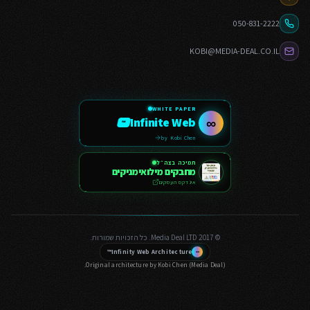
פורום מקצועי
SLA
050-831-2222
בלוג טכנולוגי
KOBI@MEDIA-DEAL.CO.IL
שאלות ותשובות
מנוע GEO סמנטי
מילון מונחים
WHITE PAPER
צור קשר
Infinite Web
∞
™
מפת אתר ויזואלית
by Kobi Chen
תמיכה בצה״ל
מחבקים מילואימניקים
אינדקס העסקים
© 2017 Media Deal LTD. כל הזכויות שמורות.
Infinity Web Architecture™
∞
Original architecture by Kobi Chen (Media Deal).