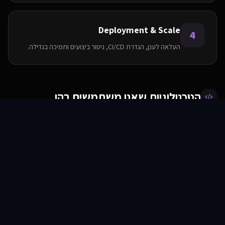
Deployment & Scale
4
העלאה לענן, הגדרת CI/CD, ניטור ביצועים ותמיכה בגדילה.
הטכנולוגיות שאנו משתמשים בהן
סוכני AI
שירותים
שירות
צור קשר
AWS
PostgreSQL
Python
Node.js
React
Elasticsearch
Redis
Docker
שאלות ותשובות