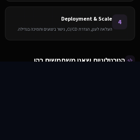
Deployment & Scale
4
העלאה לענן, הגדרת CI/CD, ניטור ביצועים ותמיכה בגדילה.
הטכנולוגיות שאנו משתמשים בהן
סוכני AI
שירותים
שירות
צור קשר
AWS
PostgreSQL
Python
Node.js
React
Elasticsearch
Redis
Docker
שאלות ותשובות