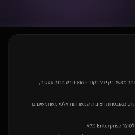
 SaaS (Software as a Service) דורש יותר מאשר רק ידע בקוד – הוא דורש הבנה עסקית,
קות, מאובטחות ויציבות שמשרתות אלפי משתמשים בו