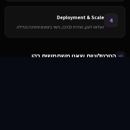
Deployment & Scale
4
העלאה לענן, הגדרת CI/CD, ניטור ביצועים ותמיכה בגדילה.
הטכנולוגיות שאנו משתמשים בהן
סוכני AI
שירותים
שירות
צור קשר
AWS
PostgreSQL
Python
Node.js
React
Elasticsearch
Redis
Docker
שאלות ותשובות