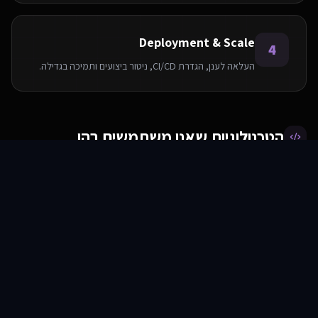
Deployment & Scale
4
העלאה לענן, הגדרת CI/CD, ניטור ביצועים ותמיכה בגדילה.
הטכנולוגיות שאנו משתמשים בהן
סוכני AI
שירותים
שירות
צור קשר
AWS
PostgreSQL
Python
Node.js
React
Elasticsearch
Redis
Docker
שאלות ותשובות