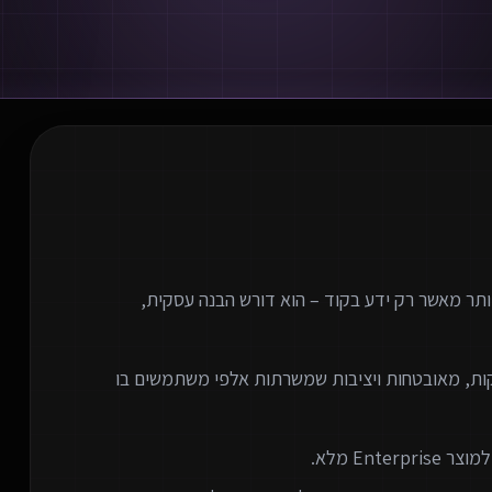
 SaaS (Software as a Service) דורש יותר מאשר רק ידע בקוד – הוא דורש הבנה עסקית,
קות, מאובטחות ויציבות שמשרתות אלפי משתמשים בו