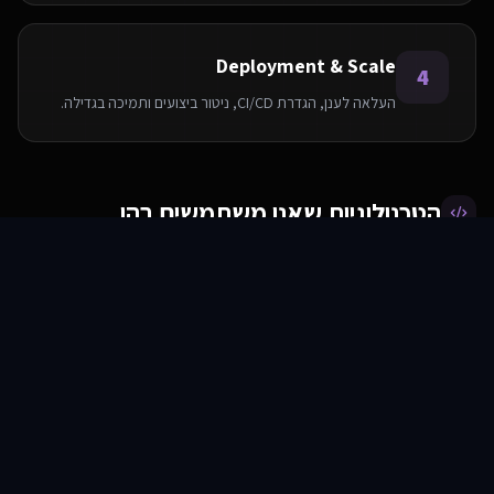
Deployment & Scale
4
העלאה לענן, הגדרת CI/CD, ניטור ביצועים ותמיכה בגדילה.
הטכנולוגיות שאנו משתמשים בהן
סוכני AI
שירותים
שירות
צור קשר
AWS
PostgreSQL
Python
Node.js
React
Elasticsearch
Redis
Docker
שאלות ותשובות