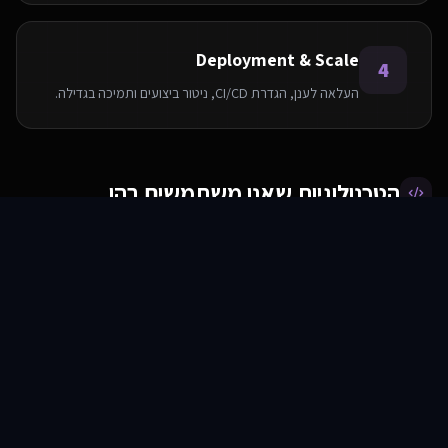
Deployment & Scale
4
העלאה לענן, הגדרת CI/CD, ניטור ביצועים ותמיכה בגדילה.
הטכנולוגיות שאנו משתמשים בהן
סוכני AI
שירותים
שירות
צור קשר
AWS
PostgreSQL
Python
Node.js
React
Elasticsearch
Redis
Docker
שאלות ותשובות