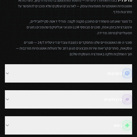
מדיה דיל
בונה תשתיות דיגיטליות — פלטפורמות SaaS ברמת פרודקשן, מערכות AI
אוטונומיות ואוטומציות מוטמעות עומק — לארגונים ועסקים שלא מוכנים להתפשר על
פתרונות מדף.
כל מוצר שאנחנו משחררים מתוכנן מקצה לקצה: מודלי דאטה סקיילאביליים,
אינטגרציות בזמן אמת, סוכנים מבוססי LLM ומנועי אנליטיקס שהופכים נתונים
תפעוליים לצמיחה מדידה.
סוכני ה-AI האוטונומיים שלנו מתפקדים כמצבת עובדים דיגיטלית 24/7 — סוגרים
עסקאות, פותרים קריאות שירות ומבצעים מגוון רחב של פעולות אוטונומיות מורכבות —
תוך השתלבות חלקה באופרציה העסקית שלכם.
פתרונות
בניית אתרים מתקדמים
חנויות אונליין ומסחר אלקטרוני
טכנולוגיה
פיתוח מערכות SaaS ו-CRM
פיתוח אפליקציות Web ו-PWA
מעבר מ-Base44 ו-Lovable לפרודקשן
פתרונות בינה מלאכותית AI
פיתוח React ו-Next.js
ניווט
לוח גיוס סוכני AI לעסקים
פיתוח Node.js ו-Deno