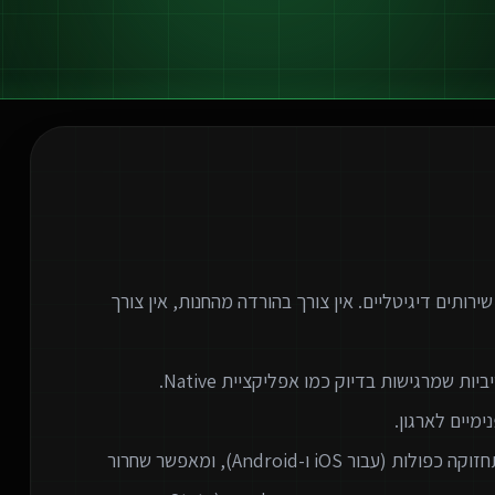
המודרנית לספק שירותים דיגיטליים. אין צורך בהורדה מהחנות, אין צורך
המעבר לאפליקציות ווב חוסך לארגונים עלויות פיתוח ותחזוקה כפולות (עבור iOS ו-Android), ומאפשר שחרור