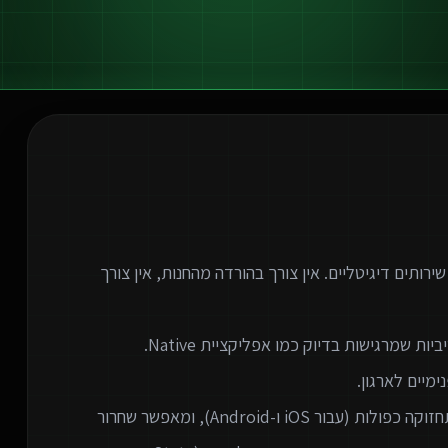
המודרנית לספק שירותים דיגיטליים. אין צורך בהורדה מהחנות, אין צורך
המעבר לאפליקציות ווב חוסך לארגונים עלויות פיתוח ותחזוקה כפולות (עבור iOS ו-Android), ומאפשר שחרור