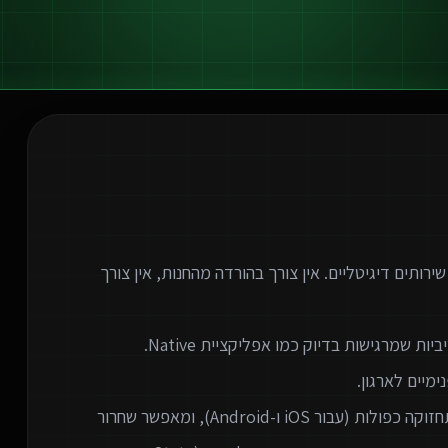
המודרנית לספק שירותים דיגיטליים. אין צורך בהורדה מהחנות, אין צורך
המעבר לאפליקציות ווב חוסך לארגונים עלויות פיתוח ותחזוקה כפולות (עבור iOS ו-Android), ומאפשר שחרור