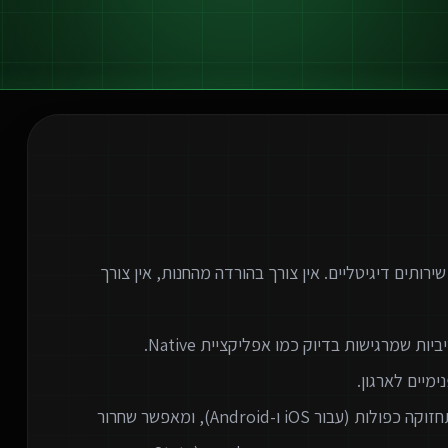
המודרנית לספק שירותים דיגיטליים. אין צורך בהורדה מהחנות, אין צורך
המעבר לאפליקציות ווב חוסך לארגונים עלויות פיתוח ותחזוקה כפולות (עבור iOS ו-Android), ומאפשר שחרור